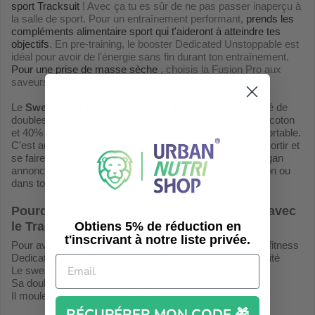
sport Tracksuit
! Avec ça tu es sûr de ne pas passer inaperçu à
la salle de sport. Pour un entraînement performant,
prends les
compléments alimentaire sport qui t'aideront à atteindre tes
objectifs
. En pre-training, le booster Dedicated Unstoppable est
idéal pour avoir de l'énergie sans fin durant ton entraînement.
Pour une prise de masse sèche
, choisis la Fusion Pro aux
saveurs et textures étonnantes de crèmes glacées.
Le
Sweat-Shirt moulant "I am Dedicated"
est composé de
doubles coutures pour une résistance accrue et de 60% coton
et 40% de polyester pour un rendu extra moulant et confortable.
C'est aussi un design indémodable avec lequel on peut sortir et
se faire remarquer sans être too much ! De plus son slogan
annonce la couleur dès ton entrée en salle de musculation ou
dans ton club de sport.
Pourquoi rejoindre la team I am Dedicated
avec
Obtiens 5% de réduction en
le
Tracksuit Hoodie
?
t'inscrivant à notre liste privée.
Pour avoir le même style que Simeon Panda, le modèle fitness
Dedicated propose des vêtements confortable et de qualité
Le sweat-shirt est ultra doux
Sa double couture offre plus de résistance
Il moulera parfaitement ton muscle.
RÉCUPÉRER MON CODE 🎁