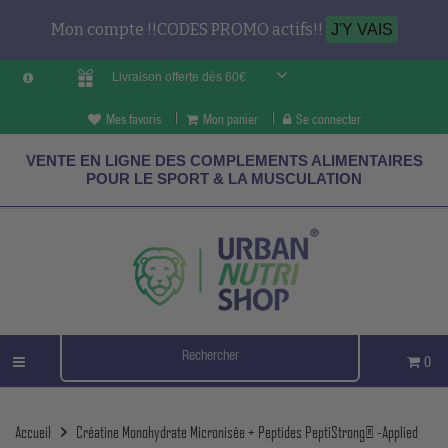
Mon compte !!CODES PROMO actifs!!
J'Y VAIS
Livraison offerte dès 60€
Mes favoris
Mon panier
Se connecter
VENTE EN LIGNE DES COMPLEMENTS ALIMENTAIRES
POUR LE SPORT & LA MUSCULATION
0
Accueil
Créatine Monohydrate Micronisée + Peptides PeptiStrong® -Applied