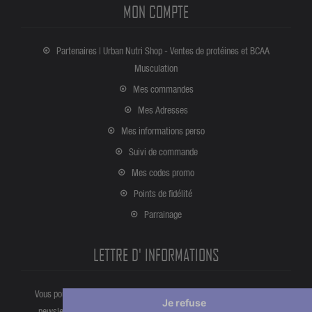
MON COMPTE
Partenaires | Urban Nutri Shop - Ventes de protéines et BCAA
Musculation
Mes commandes
Mes Adresses
Mes informations perso
Suivi de commande
Mes codes promo
Points de fidélité
Parrainage
LETTRE D' INFORMATIONS
Vous pouvez vous désinscrire à tout moment directement partir de la
Je refuse
newsletter. Ou bien à partir de nos informations de contact dans les