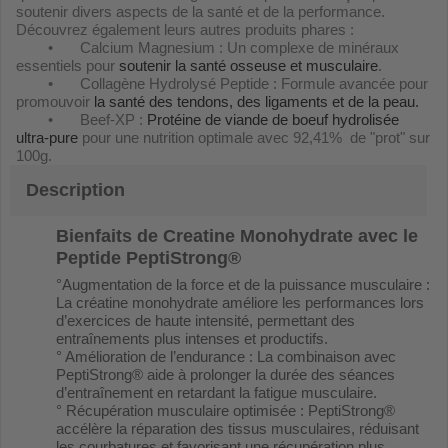
soutenir divers aspects de la santé et de la performance.
Découvrez également leurs autres produits phares :
•
Calcium Magnesium : Un complexe de minéraux
essentiels pour
soutenir la santé osseuse et musculaire
.
•
Collagène Hydrolysé Peptide : Formule avancée pour
promouvoir
la santé des tendons, des ligaments et de la peau.
•
Beef-XP :
Protéine de viande de boeuf hydrolisée
ultra-pure
pour une nutrition optimale avec 92,41% de "prot" sur
100g.
Description
Bienfaits de Creatine Monohydrate avec le
Peptide PeptiStrong®
°Augmentation de la force et de la puissance musculaire :
La créatine monohydrate améliore les performances lors
d’exercices de haute intensité, permettant des
entraînements plus intenses et productifs.
° Amélioration de l’endurance : La combinaison avec
PeptiStrong® aide à prolonger la durée des séances
d’entraînement en retardant la fatigue musculaire.
° Récupération musculaire optimisée : PeptiStrong®
accélère la réparation des tissus musculaires, réduisant
les courbatures et favorisant une récupération plus