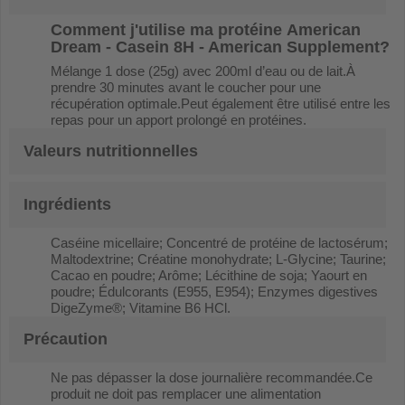
Comment j'utilise ma protéine
American
Dream - Casein 8H - American Supplement
?
Mélange 1 dose (25g) avec 200ml d’eau ou de lait.À
prendre 30 minutes avant le coucher pour une
récupération optimale.Peut également être utilisé entre les
repas pour un apport prolongé en protéines.
Valeurs nutritionnelles
Ingrédients
Caséine micellaire; Concentré de protéine de lactosérum;
Maltodextrine; Créatine monohydrate; L-Glycine; Taurine;
Cacao en poudre; Arôme; Lécithine de soja; Yaourt en
poudre; Édulcorants (E955, E954); Enzymes digestives
DigeZyme®; Vitamine B6 HCl.
Précaution
Ne pas dépasser la dose journalière recommandée.Ce
produit ne doit pas remplacer une alimentation