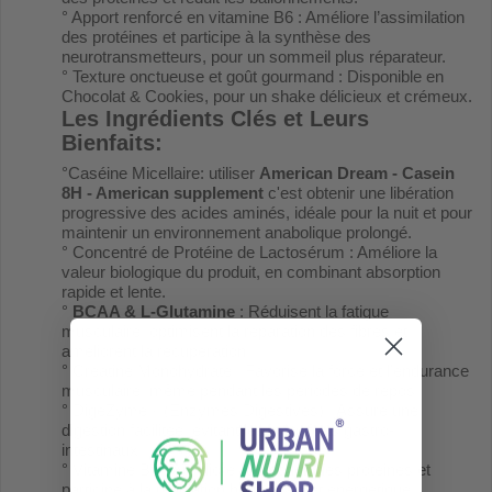
° Apport renforcé en vitamine B6 : Améliore l’assimilation
des protéines et participe à la synthèse des
neurotransmetteurs, pour un sommeil plus réparateur.
° Texture onctueuse et goût gourmand : Disponible en
Chocolat & Cookies, pour un shake délicieux et crémeux.
Les Ingrédients Clés et Leurs
Bienfaits:
°Caséine Micellaire: utiliser
American Dream - Casein
8H - American supplement
c'est obtenir une libération
progressive des acides aminés, idéale pour la nuit et pour
maintenir un environnement anabolique prolongé.
° Concentré de Protéine de Lactosérum : Améliore la
valeur biologique du produit, en combinant absorption
rapide et lente.
°
BCAA & L-Glutamine
: Réduisent la fatigue
musculaire, optimisent la réparation des fibres et
améliorent la récupération.
° Créatine Monohydrate : Favorise la force et l’endurance
musculaire, même pendant les périodes de repos.
° DigeZyme® (Enzymes Digestives) : Assure une
digestion facilitée, évitant les inconforts gastro-
intestinaux.
° Vitamine B6 : Améliore l’utilisation des protéines et
participe à la régulation hormonale et énergétique.