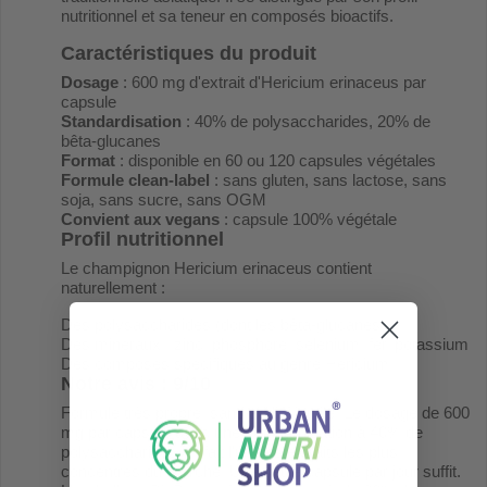
nutritionnel et sa teneur en composés bioactifs.
Caractéristiques du produit
Dosage
: 600 mg d'extrait d'Hericium erinaceus par
capsule
Standardisation
: 40% de polysaccharides, 20% de
bêta-glucanes
Format
: disponible en 60 ou 120 capsules végétales
Formule clean-label
: sans gluten, sans lactose, sans
soja, sans sucre, sans OGM
Convient aux vegans
: capsule 100% végétale
Profil nutritionnel
Le champignon Hericium erinaceus contient
naturellement :
Des polysaccharides (dont les bêta-glucanes)
Des minéraux : zinc, phosphore, sélénium, fer, potassium
Des composés spécifiques au genre Hericium
Notre avis : 9/10
Formule très propre, sans additif inutile. Le dosage de 600
mg par capsule avec une standardisation à 40% de
polysaccharides en fait l'un des extraits les plus
concentrés du marché. Une seule capsule par jour suffit.