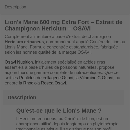
Description
Lion's Mane 600 mg Extra Fort – Extrait de
Champignon Hericium – OSAVI
Complément alimentaire à base d'extrait de champignon
Hericium erinaceus
, communément appelé Crinière de Lion ou
Lion's Mane. Formule concentrée et standardisée, fabriquée
selon les normes qualité de la marque OSAVI.
Osavi Nutrition
, initialement spécialisé en acides gras
essentiels à base d'huiles de poissons naturelles, propose
aujourd'hui une gamme complète de nutraceutiques. Que ce
soit
les Peptides de collagène Osavi
,
la Vitamine C Osavi
, ou
encore
la Rhodiola Rosea Osavi
.
Description
Qu'est-ce que le Lion's Mane ?
L'Hericium erinaceus, ou Crinière de Lion, est un
champignon utilisé depuis longtemps en phytothérapie
traditionnelle asiatique. Il se distingue par son profil