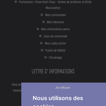
Partenaires | Urban Nutri Shop - Ventes de protéines et BCAA
Musculation
Mes commandes
Mes Adresses
Mes informations perso
Suivi de commande
Mes codes promo
Points de fidélité
Parrainage
LETTRE D' INFORMATIONS
Vous pouvez vous désinscrire à tout moment directement partir de la
Je refuse
newsletter. Ou bien à partir de nos informations de contact dans les
conditions d'utlisation du site.
Nous utilisons des