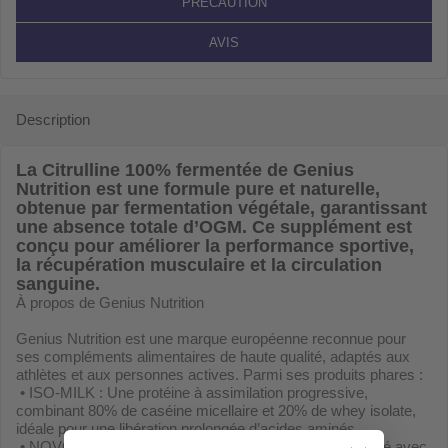
PRÉCAUTION
AVIS
Description
La Citrulline 100% fermentée de Genius
Nutrition est une formule pure et naturelle,
obtenue par fermentation végétale, garantissant
une absence totale d’OGM. Ce supplément est
conçu pour améliorer la performance sportive,
la récupération musculaire et la circulation
sanguine.
À propos de Genius Nutrition
Genius Nutrition est une marque européenne reconnue pour
ses compléments alimentaires de haute qualité, adaptés aux
athlètes et aux personnes actives. Parmi ses produits phares :
•
ISO-MILK : Une protéine à assimilation progressive,
combinant 80% de caséine micellaire et 20% de whey isolate,
idéale pour une libération prolongée d’acides aminés.
•
NOVO-X7 : Un booster de testostérone naturel, formulé avec