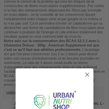
comme le ciment de la protéine qui sera les briques de ta
construction de fibres musculaires supplémentaires. Par contre
si tu fais des entrainements dépassant les 45mn par exemple
en musculation , on te conseille de les consommer durant
l'entrainement entre chaque série et par gorgée et ce même si
tu n'as pas soif. Ca te permettra d'éviter un catabolisme qui va
déclencher une forme de cannibalisme de fibre musculaire pour
continuer à produire de l'énergie et cela entrave totalement des
résultats quand on veut vraiment bâtir du muscle.
Notre avis sur la consommation des BCAA 12:1:1 avec L-
Glutamine Deluxe - 300g - American Supplement est que
c'est ce qu'il faut aux athlètes professionnels.
L'avantage
est que l'on peut consommer 1ou 2 ou 3 doses pour diviser
selon son niveau d'entrainements et de besoins journalier en
nutriments. Le ratio de 3 doses serait inutile en terme
d'absorption pour des entrainements léger et cela activerait
l'activité rénale pour se débarasser d'un ratio fortement élevé en
BCAA. Moralité de l'histoire, rien ne sert de prendre plus
croyant que cela ferait plus d'effet. Ou bien fractionner à 2
prises par jour pour une meilleure métabolisation.
Utilisation
Je les bois quand mes
BCAA 12:1:1 avec L-
Glutamine Deluxe - 300g - American