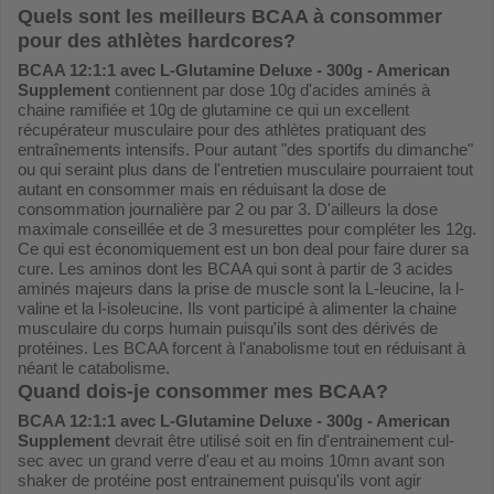
Quels sont les meilleurs BCAA à consommer
pour des athlètes hardcores?
BCAA 12:1:1 avec L-Glutamine Deluxe - 300g - American
Supplement
contiennent par dose 10g d'acides aminés à
chaine ramifiée et 10g de glutamine ce qui un excellent
récupérateur musculaire pour des athlètes pratiquant des
entraînements intensifs. Pour autant "des sportifs du dimanche"
ou qui seraint plus dans de l'entretien musculaire pourraient tout
autant en consommer mais en réduisant la dose de
consommation journalière par 2 ou par 3. D'ailleurs la dose
maximale conseillée et de 3 mesurettes pour compléter les 12g.
Ce qui est économiquement est un bon deal pour faire durer sa
cure. Les aminos dont les BCAA qui sont à partir de 3 acides
aminés majeurs dans la prise de muscle sont la L-leucine, la l-
valine et la l-isoleucine. Ils vont participé à alimenter la chaine
musculaire du corps humain puisqu'ils sont des dérivés de
protéines. Les BCAA forcent à l'anabolisme tout en réduisant à
néant le catabolisme.
Quand dois-je consommer mes BCAA?
BCAA 12:1:1 avec L-Glutamine Deluxe - 300g - American
Supplement
devrait être utilisé soit en fin d'entrainement cul-
sec avec un grand verre d'eau et au moins 10mn avant son
shaker de protéine post entrainement puisqu'ils vont agir