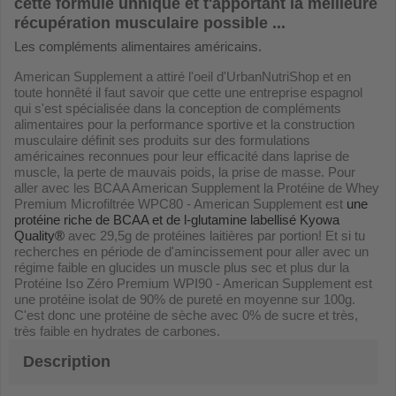
cette formule uhnique et t'apportant la meilleure
récupération musculaire possible ...
Les compléments alimentaires américains.
American Supplement a attiré l'oeil d'UrbanNutriShop et en
toute honnêté il faut savoir que cette une entreprise espagnol
qui s'est spécialisée dans la conception de compléments
alimentaires pour la performance sportive et la construction
musculaire définit ses produits sur des formulations
américaines reconnues pour leur efficacité dans laprise de
muscle, la perte de mauvais poids, la prise de masse. Pour
aller avec les BCAA American Supplement la Protéine de Whey
Premium Microfiltrée WPC80 - American Supplement est
une
protéine riche de BCAA et de l-glutamine labellisé Kyowa
Quality®
avec 29,5g de protéines laitières par portion! Et si tu
recherches en période de d'amincissement pour aller avec un
régime faible en glucides un muscle plus sec et plus dur la
Protéine Iso Zéro Premium WPI90 - American Supplement est
une protéine isolat de 90% de pureté en moyenne sur 100g.
C'est donc une protéine de sèche avec 0% de sucre et très,
très faible en hydrates de carbones.
Description