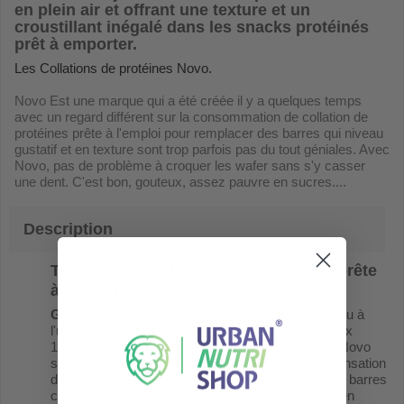
en plein air et offrant une texture et un
croustillant inégalé dans les snacks protéinés
prêt à emporter.
Les Collations de protéines Novo.
Novo Est une marque qui a été créée il y a quelques temps
avec un regard différent sur la consommation de collation de
protéines prête à l'emploi pour remplacer des barres qui niveau
gustatif et en texture sont trop parfois pas du tout géniales. Avec
Novo, pas de problème à croquer les wafer sans s'y casser
une dent. C'est bon, gouteux, assez pauvre en sucres....
Description
Trouver la collation de protéine idéal prête
à emporter?
Gaufrettes " Protein Wafer" - Novo
est soit vendu à
l'unité pour une barre de 40g ou par barres de 12g x
12unités. Entre la barre et la gaufrette , les Wafer Novo
sont remplies d'une crème onctueuse offrant la sensation
du croquant à la texture crémeuse en bouche. Les barres
contiennent en moyenne 6g de sucres et si l'on n'en