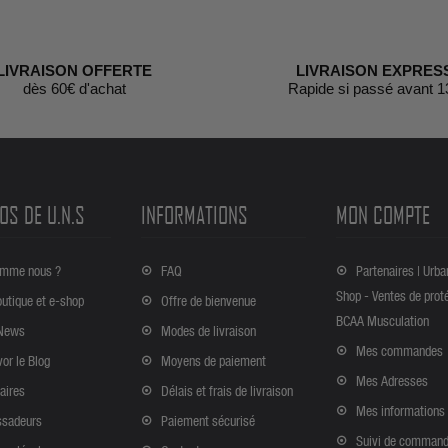
LIVRAISON OFFERTE
LIVRAISON EXPRES
dès 60€ d'achat
Rapide si passé avant 1
OS DE U.N.S
INFORMATIONS
MON COMPTE
omme nous ?
FAQ
Partenaires | Urba
Shop - Ventes de prot
outique et e-shop
Offre de bienvenue
BCAA Musculation
News
Modes de livraison
Mes commandes
vor le Blog
Moyens de paiement
Mes Adresses
aires
Délais et frais de livraison
Mes informations
sadeurs
Paiement sécurisé
Suivi de comman