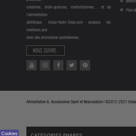
Mentio
créatines, brûle-graisses, multivitamines… et de
Plan d
l'alimentation
diététique. Urban-Nutri-Shop.com propose les
meilleurs prix
avec des promotions quotidiennes.
NOUS SUIVRE :
Alimentation & Accessoires Sport et Musculation | ©2012-2021 Urban 
Cookies
CATÉGORIES PHARES