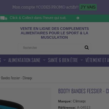
Mon compte !!CODES PROMO actifs!!
J'Y VAIS
Click & Collect dans l'heure qui suit.
Sur les horaires d'ou
ad
VENTE EN LIGNE DES COMPLEMENTS
ALIMENTAIRES POUR LE SPORT & LA
MUSCULATION
S
ALIMENTATION SAINE
SANTÉ & BIEN ÊTRE
VÊTEMENT ET 
 Bandes Fessier - Climaqx
BOOTY BANDES FESSIER - C
Climaqx
Marque:
A-04513
Référence: