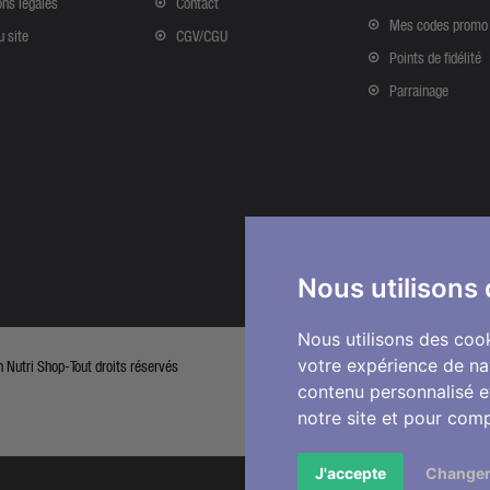
ns légales
Contact
Mes codes promo
u site
CGV/CGU
Points de fidélité
Parrainage
Nous utilisons
Nous utilisons des cook
votre expérience de na
Nutri Shop-Tout droits réservés
contenu personnalisé et
notre site et pour com
J'accepte
Changer