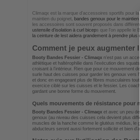
Climaqx est la marque d'accessoires sportifs pour la pr
maintien du poignet,
bandes genoux pour le maintien
les accessoires sont souvent proposés dans différents
ustensile d'isolation à curl bicep
s que l'on appelle le 
la ceinture de lest aidera grandement à prendre plus 
Comment je peux augmenter le
Booty Bandes Fessier - Climaqx
n'est pas un access
athlétique et haltérophilie dans l'exécution des sq
croisant à l'intérieur. Rien que pour ce mouvement d
surle haut des cuisses pour garder les genoux vers l'ex
et donc en engageant plus de fibres musculaires tout
exercice ciblé sur les cuisses et le fessier. Les coac
gardant une bonne forme du mouvement.
Quels mouvements de résistance pour mus
Booty Bandes Fessier - Climaqx
et avec un peu de 
genoux (au niveau des cuisses cela devient plus diffi
muscles de la hanche comme le glutéus médius, le glu
abducteurs seront aussi fortement sollicité et bien 