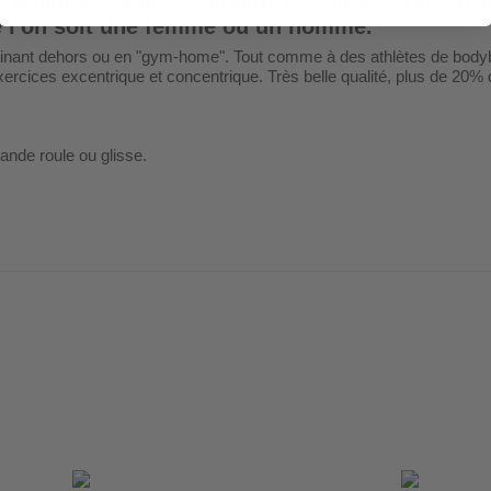
 Bandes Fessier - Climaqx
est un avis positif p
e l'on soit une femme ou un homme.
rainant dehors ou en "gym-home". Tout comme à des athlètes de bodybu
rcices excentrique et concentrique. Très belle qualité, plus de 20% d
bande roule ou glisse.