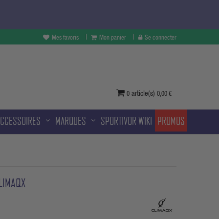
Mes favoris
Mon panier
Se connecter
vertures à Melun et sans frais
ditionnelle.
article(s)
0
0,00 €
ACCESSOIRES
MARQUES
SPORTIVOR WIKI
PROMOS
LIMAQX