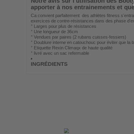
Notre avis sur l'utilisation des
Booty
apporter à nos entrainements et qu
Ca convient parfaitement des athlètes fitness s'ent
exercices de contre-résistances dans des phase d'exe
° Larges pour plus de résistances
° Une longueur de 36cm
° Vendues par paires (2 rubans cuisses-fessiers)
° Doublure interne en catouchouc pour éviter que la 
° Etiquette Rexin Climaqx de haute qualité
° livré avec un sac refermable
INGRÉDIENTS