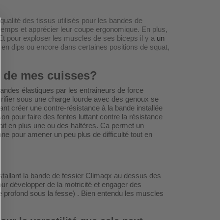
 qualité des tissus utilisés pour les bandes de
e temps et apprécier leur coupe ergonomique. En plus,
 Et pour exploser les muscles de ses biceps il y a
un
s , en dips ou encore dans certaines positions de squat,
t de mes cuisses?
 bandes élastiques par les entraineurs de force
crifier sous une charge lourde avec des genoux se
nt créer une contre-résistance à la bande installée
son pour faire des fentes luttant contre la résistance
ait en plus une ou des haltères. Ca permet un
nne pour amener un peu plus de difficulté tout en
stallant la bande de fessier Climaqx au dessus des
our développer de la motricité et engager des
e profond sous la fesse) . Bien entendu les muscles