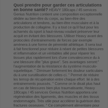
Quoi prendre pour garder ces articulations
en bonne santé?
HEAVY 180caps / 45 services
Genius Nutrition contient une composition exceptionnelle
dédiée au bien-être du corps, au bien-être des
articulations et tendons, au bien-être musculaire et à la
production de collagène. Il y a tout ce qu'il faut pour les
acharnés du sport à haut-niveau voulant préserver leur
acquit en évitant des blessures. Utiliser Heavy avant des
protocoles d'entrainements de forces par exemple
amènera à une forme de pérennité athlétique. Il sera tout
à fait fonctionnel pour réduire à néant de petites blessures
et inflammation et un véritables allié pour réparer les
tissues plus rapidement lors d'une convalescence du à
une blessure dîte "plus grave". Ses avantages seront:°
l'augmentation de la résistance du système musculo-
squelettique. ° Diminuer fortement les douleur sarticulairs
du à une surutilisation de celles-ci. ° Permet de réduire
les temsp de récupération entre chaque effort lié à des
entrainements poussés. ° Comme on le disait plus haut
en cas de blessures bien plus traumatisante, Heavy
180caps / 45 services Genius Nutrition apportera une
régénération des ligaments, des muscles et des tissus
endommagés. Très utile pour accélérer la guérison des
fractures osseuses. ° Ce complément alimentaire pour