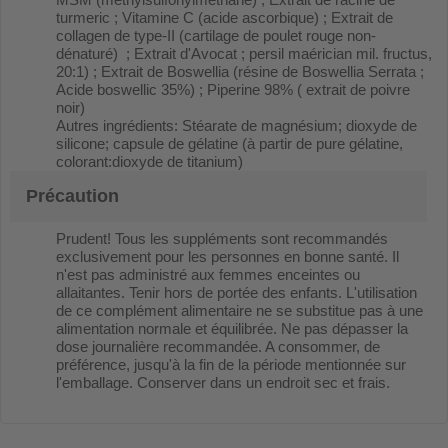
turmeric ; Vitamine C (acide ascorbique) ; Extrait de
collagen de type-II (cartilage de poulet rouge non-
dénaturé) ; Extrait d'Avocat ; persil maérician mil. fructus,
20:1) ; Extrait de Boswellia (résine de Boswellia Serrata ;
Acide boswellic 35%) ; Piperine 98% ( extrait de poivre
noir)
Autres ingrédients: Stéarate de magnésium; dioxyde de
silicone; capsule de gélatine (à partir de pure gélatine,
colorant:dioxyde de titanium)
Précaution
Prudent! Tous les suppléments sont recommandés
exclusivement pour les personnes en bonne santé. Il
n'est pas administré aux femmes enceintes ou
allaitantes. Tenir hors de portée des enfants. L'utilisation
de ce complément alimentaire ne se substitue pas à une
alimentation normale et équilibrée. Ne pas dépasser la
dose journalière recommandée. A consommer, de
préférence, jusqu'à la fin de la période mentionnée sur
l'emballage. Conserver dans un endroit sec et frais.