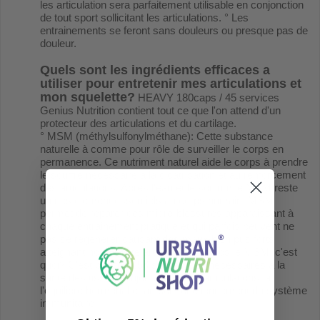
les articulation sera parfaitement utilisable en conjonction
de tout sport sollicitant les articulations. ° Les
entrainements se feront sans douleurs ou presque pas de
douleur.
Quels sont les ingrédients efficaces a
utiliser pour entretenir mes articulations et
mon squelette?
HEAVY 180caps / 45 services
Genius Nutrition contient tout ce que l'on attend d'un
protecteur des articulations et du cartilage.
° MSM (méthylsulfonylméthane): Cette substance
naturelle à comme pour rôle de surveiller le corps en
permanence. Ce nutriment naturel aide le corps à prendre
le souffre nécéssaire à la cicatrisation et au renforcement
des articulations. Après l'eau et le sodium le MSM reste
un des élément essentiels au corps humain. MSM
permet de réparer des micro-blessures apparaissant à
chaque entrainement pratiqué et qui parfois peuvent ne
pas se regénérer causant des maux bien pus forts
atteignant notre santé articulaire. En gros le MSM, c'est
quoi? C'est plus de 150 substances nécessaires à la
santé des tissus conjonctifs et des articulations, à
l'équilibre hormonal et au bon fonctionnement du système
immunitaire.