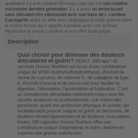
qualitative il y a la créatine 60 mega caps qui est
une créatine
micronisée dernière génération
. Il y a aussi
un amincissant
sans stimulant très intéressant avec une base de L-carnitine
Carnogen®
ayant un effet anti-catabolique et brûle graisse dans
le même temps qui s'appelle icarnitine avec une formule
dépassant la simple carnitine et son effet lipotropique.
Description
Quoi choisir pour diminuer des douleurs
articulaires et guérir?
HEAVY 180caps / 45
services Genius Nutrition est issue d'une combinaison
unique de MSM (méthylsulfonylméthane), d'extrait de
racine de curcuma, de vitamine C, de collagène de type
II, d'extrait d'avocat et de poivre noir pour faciliter la
digestion, l'absorption, l'assimilation et l'utilisation. C'est
un complément alimentaire totalement conçu pour les
sportifs amateurs ou professionnels, voir même des
personnes ayant une profession physique et usante, qui
souhaiteraient pouvoir soigner et guérir de blessures, de
douleurs tendon-ligamentaire et de douleurs musculaires.
Heavy 180 capsules Genius Nutrition offre une
combinaison unique d'ingrédients et notre clientèle en
exprime une grande satisfaction.