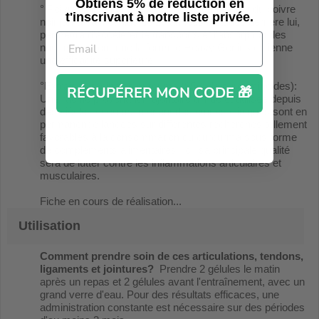
Obtiens 5% de réduction en
° Poivre noir (Piperine 98%): qui est un extrait du poivre
t'inscrivant à notre liste privée.
noir jamaïcain et plus de 20 années d'études derrière lui,
permettra d'accélérer le transports et l'absorption des
nutriments pour que la formule Heavy Genius obtienne
une efficacité supérieure.
°Extrait de racine de curcuma (95% de curcuminoides):
RÉCUPÉRER MON CODE 🎁
Une racine provenant majoritaire d'Inde et utilisée depuis
des siècles et où maintenant des études cliniques sont en
permanence lancées sur différentes recherches tellement
favorables à la consommation du curcurma sous forme
de compléments alimentaires. Ici, sa principale qualité
sera de lutter contre les inflammations articulaires et
musculaires.
Fiche en cours de réalisation...
Utilisation
Comment prendre soin de ces articulations, tendons,
ligaments et jointures?
Prendre 2 gélules le matin
après un repas et 2 gélules avant l'entraînement, avec un
grand verre d'eau. Pour des résultats efficaces, une
administration constante est nécessaire sur des périodes