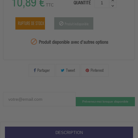
10,89 €
QUANTITÉ
TTC
RUPTURE DE STOCK
Produit indisponible
99999

Produit disponible avec d'autres options
Partager
Tweet
Pinterest
Prévenez-moi lorsque disponible
DESCRIPTION