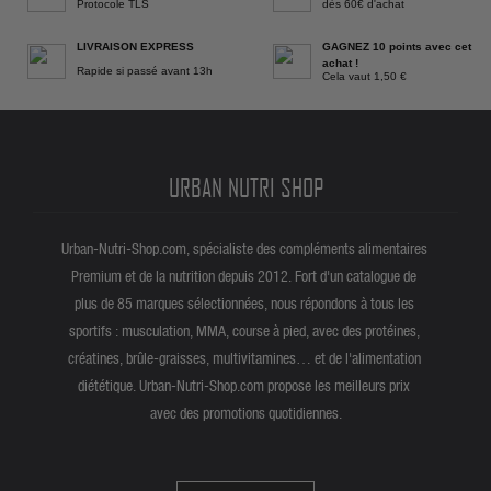
Protocole TLS
dès 60€ d'achat
LIVRAISON EXPRESS
GAGNEZ 10 points avec cet
achat !
Rapide si passé avant 13h
Cela vaut 1,50 €
URBAN NUTRI SHOP
Urban-Nutri-Shop.com, spécialiste des compléments alimentaires
Premium et de la nutrition depuis 2012. Fort d'un catalogue de
plus de 85 marques sélectionnées, nous répondons à tous les
sportifs : musculation, MMA, course à pied, avec des protéines,
créatines, brûle-graisses, multivitamines… et de l'alimentation
diététique. Urban-Nutri-Shop.com propose les meilleurs prix
avec des promotions quotidiennes.