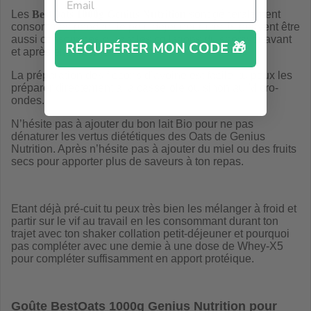
Les
BestOats 1000g Genius Nutrition
sont généralement
consommés pendant le petit déjeuner mais ils peuvent être
aussi consommés durant les collations du sportivor avant
RÉCUPÉRER MON CODE 🎁
et après entrainement.
La préparation des flocons d’avoine est facile, tu peux les
préparer directement à la casserole ou sinon au Micro-
ondes.
N’hésite pas à ajouter du bon lait Bio pour ne pas
dénaturer les vertus diététiques des Oats de Genius
Nutrition. Après n’hésite pas à ajouter du miel ou des fruits
secs pour apporter plus de saveurs à ton repas.
Etant déjà pré-cuit tu peux très bien les mélanger à froid et
partir sur le vif au travail en les consommant durant ton
trajet avec ton shaker collation petit-déjeuner et pourquoi
pas compléter avec une demie à une dose de Whey-X5
pour compléter suffisamment en apport protéique.
Goûte
BestOats 1000g Genius Nutrition
pour