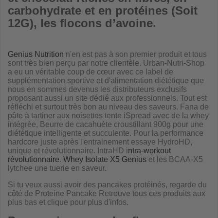
carbohydrate et en protéines (Soit
12G), les flocons d’avoine.
Genius Nutrition
n'en est pas à son premier produit et tous
sont très bien perçu par notre clientèle. Urban-Nutri-Shop
a eu un véritable coup de cœur avec ce label de
supplémentation sportive et d'alimentation diététique que
nous en sommes devenus les distributeurs exclusifs
proposant aussi un site dédié aux professionnels. Tout est
réfléchi et surtout très bon au niveau des saveurs. Fana de
pâte à tartiner aux noisettes tente iSpread avec de la whey
intégrée, Beurre de cacahuète croustillant 900g pour une
diététique intelligente et succulente. Pour la performance
hardcore juste après l'entrainement essaye HydroHD,
unique et révolutionnaire. IntraHD i
ntra-workout
révolutionnaire
.
Whey Isolate X5 Genius
et les BCAA-X5
lytchee une tuerie en saveur.
Si tu veux aussi avoir des pancakes protéinés, regarde du
côté de Proteine Pancake Retrouve tous ces produits aux
plus bas et clique pour plus d'infos.