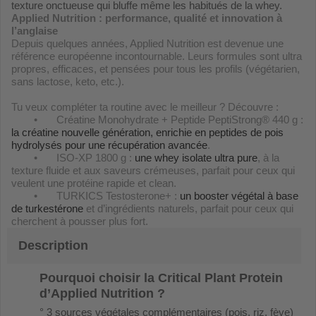
texture onctueuse qui bluffe même les habitués de la whey.
Applied Nutrition : performance, qualité et innovation à
l’anglaise
Depuis quelques années, Applied Nutrition est devenue une
référence européenne incontournable. Leurs formules sont ultra
propres, efficaces, et pensées pour tous les profils (végétarien,
sans lactose, keto, etc.).
Tu veux compléter ta routine avec le meilleur ? Découvre :
•
Créatine Monohydrate + Peptide PeptiStrong® 440 g :
la créatine nouvelle génération, enrichie en peptides de pois
hydrolysés pour une récupération avancée
.
•
ISO-XP 1800 g :
une whey isolate ultra pure
, à la
texture fluide et aux saveurs crémeuses, parfait pour ceux qui
veulent une protéine rapide et clean.
•
TURKICS Testosterone+ :
un booster végétal à base
de turkestérone
et d’ingrédients naturels, parfait pour ceux qui
cherchent à pousser plus fort.
Description
Pourquoi choisir la Critical Plant Protein
d’Applied Nutrition ?
° 3 sources végétales complémentaires (pois, riz, fève)