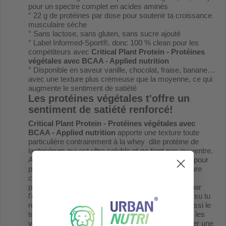
pour un spectre complet en acides aminés
° 22 g de protéines par dose pour soutenir ta croissance
musculaire sèche
° Sans lactose, sans gluten, sans sucre ajouté
° Label Informed-Sport®, donc 100 % clean pour les
compétiteurs avec
Critical Plant Protein - Protéines
végétales avec BCAA - Applied nutrition
° Disponible en saveur vanille, chocolat, fraise, banane…
avec une texture plus crémeuse que la moyenne, ce qui
augmente le sentiment de satiété
Les protéines végétales t'offre un
sentiment de satiété renforcé!
Critical Plant Protein - Protéines végétales avec
BCAA - Applied nutrition
apporte une texture toute
particulière contrairement à la whey dite protéine de
lactosérum qui est ultra soluble et ne tient pas au ventre.
Alors que la Critical Plant demande plus de liquide pour
pouvoir la mélanger , elle apportera aussi une texture
crémeuse avec une assimilation progressive des
protéines qui seront digérées bien plus lentement par
l'estomac. Ce qui en fait un HIT de consommation su tu
recherches à mieux contrôler ton appétit . C'est aussi le
top pour les intolérants au lactose, les végétaliens, les
végétariens et celles et ceux qui aimeraient apporter une