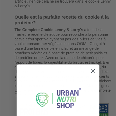
artificiel, rien de cela ne se trouvera dans le cookie Lenny
& Larry's.
Quelle est la parfaite recette du cookie à la
protéine?
The Complete Cookie Lenny & Larry's
a tout de la
meilleure recette diététique pour répondre à la personne
active et/ou sportive ayant ou pas des piliers de vies à
vouloir consommer végétale et sans OGM . Conçut à
base d'une farine de blé enrichit et un mélange de
protéines végétales à base de protéine de petit poids et
de protéine de riz. Avec de la racine de chicorée pour
l'apport de fibres, la digestibilité du biscuit est nickel. Bien
entendu il y a aura aussi du sucre (24g pour 114g), du
dextrose, de l'extrait de vanille ou autre en fonction d ela
saveur choisit...Tu pourras retrouver tous les ingrédients
en allant voir une des images de téléchargement affichant
les informations nutritionnelles du cookies. Mais en gros
tout ce que tu ne veux pas ne sera pas dans le Complete
Cookie Lenny & Larry's.