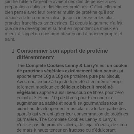
joindre l'utile à l'agréable avaient décidés de penser à des
préparations culinaire diététiques protéinés. C'était tellement
bien pensé avec leur premier muffin de protéine qu'il son
décidés de le commercialiser jusqu'à intéresser les plus
grandes franchises américaines. Et depuis la gamme n'a fait
que de se développer et surtout en répondant de mieux en
mieux à l'appel du consommateur quand à manger propre et
saint.
Consommer son apport de protéine
différemment?
The Complete Cookies Lenny & Larry's
est
un cookie
de protéines végétales extrêmement bien pensé
qui
apporte entre 16g à 18g de protéines pure par biscuit.
Avec une texture à la juste fermeté et en même temps
tellement moelleux ce
délicieux biscuit protéiné
végétalien
apporte aussi beaucoup de fibres pour zéro
culpabilité. Et oui, 10g de fibres pour bien nourrir et
augmenter sa satiété et nourrir sa gourmandise tout en
aidant au développement musculaire si tu fais partie des
sportifs qui veulent gérer leur consommation de protéines
journalière. The Complete Cookies Lenny & Larry's
n'utilise pas de produits laitiers, de soja, d'oeufs, de sirop
de maïs à haute teneur en fructose ou d'édulcorant