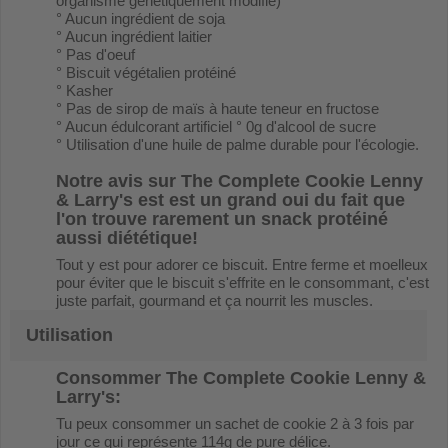
organisme génétiquement modifié)
° Aucun ingrédient de soja
° Aucun ingrédient laitier
° Pas d'oeuf
° Biscuit végétalien protéiné
° Kasher
° Pas de sirop de maïs à haute teneur en fructose
° Aucun édulcorant artificiel ° 0g d'alcool de sucre
° Utilisation d'une huile de palme durable pour l'écologie.
Notre avis sur
The Complete Cookie Lenny
& Larry's
est est un grand oui du fait que
l'on trouve rarement un snack protéiné
aussi diététique!
Tout y est pour adorer ce biscuit. Entre ferme et moelleux
pour éviter que le biscuit s'effrite en le consommant, c'est
juste parfait, gourmand et ça nourrit les muscles.
Utilisation
Consommer
The Complete Cookie Lenny &
Larry's
:
Tu peux consommer un sachet de cookie 2 à 3 fois par
jour ce qui représente 114g de pure délice.