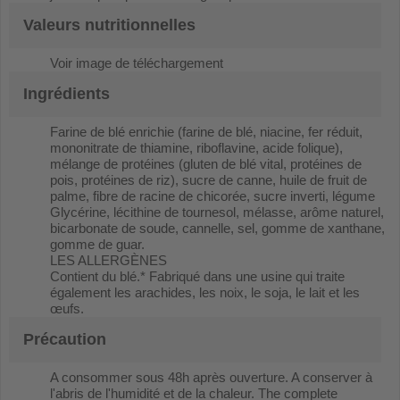
Valeurs nutritionnelles
Voir image de téléchargement
Ingrédients
Farine de blé enrichie (farine de blé, niacine, fer réduit,
mononitrate de thiamine, riboflavine, acide folique),
mélange de protéines (gluten de blé vital, protéines de
pois, protéines de riz), sucre de canne, huile de fruit de
palme, fibre de racine de chicorée, sucre inverti, légume
Glycérine, lécithine de tournesol, mélasse, arôme naturel,
bicarbonate de soude, cannelle, sel, gomme de xanthane,
gomme de guar.
LES ALLERGÈNES
Contient du blé.* Fabriqué dans une usine qui traite
également les arachides, les noix, le soja, le lait et les
œufs.
Précaution
A consommer sous 48h après ouverture. A conserver à
l'abris de l'humidité et de la chaleur. The complete