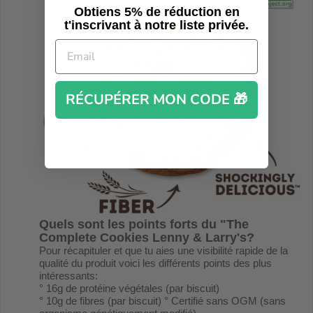
Obtiens 5% de réduction en
t'inscrivant à notre liste privée.
RÉCUPÉRER MON CODE 🎁
Quels sont les points forts du "
The
Complete Cookies Lenny & Larry's
?
Pour récapituler et que tu aies une visibilité rapide de la
qualité du produit voici les différents points des plus
intéressants:
° 16g de protéine végétales (par biscuit)
° 10g de fibres (par biscuit) ° Certifié sans OGM (sans