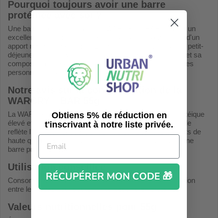
Pourquoi toujours avoir une barre
protéinée avec soi ?
Une barre protéinée comme la WARCRY® BAR 55g est un
excellent snack pour les moments où vous avez besoin d'un
apport rapide en protéines. Elle peut également servir de petit-
déjeuner rapide si vous manquez de temps. Sa praticité et sa
composition en font un allié de choix pour les sportifs et les
personnes actives.
Notre avis sur la consommation de la
WARCRY® BAR 55g
La WARCRY® BAR 55g se distingue par son apport protéique
Obtiens 5% de réduction en
élevé et sa qualité de fabrication. Certifiée sans OGM, elle
t'inscrivant à notre liste privée.
reflète l'engagement de Genius Nutrition pour des produits de
haute qualité. Elle est idéale pour ceux qui recherchent une
barre protéinée savoureuse et efficace.
Utilisation conseillée
RÉCUPÉRER MON CODE 🎁
Consommez une barre après l'entraînement ou en collation
entre les repas pour soutenir vos besoins en protéines.
Valeurs nutritionnelles pour 55g