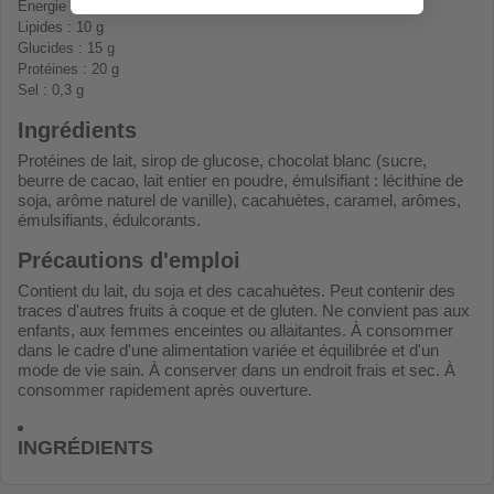
Énergie : 218 kcal
Lipides : 10 g
Glucides : 15 g
Protéines : 20 g
Sel : 0,3 g
Ingrédients
Protéines de lait, sirop de glucose, chocolat blanc (sucre,
beurre de cacao, lait entier en poudre, émulsifiant : lécithine de
soja, arôme naturel de vanille), cacahuètes, caramel, arômes,
émulsifiants, édulcorants.
Précautions d'emploi
Contient du lait, du soja et des cacahuètes. Peut contenir des
traces d'autres fruits à coque et de gluten. Ne convient pas aux
enfants, aux femmes enceintes ou allaitantes. À consommer
dans le cadre d'une alimentation variée et équilibrée et d'un
mode de vie sain. À conserver dans un endroit frais et sec. À
consommer rapidement après ouverture.
INGRÉDIENTS