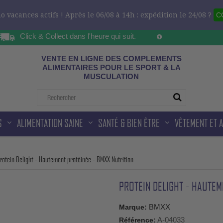
 vacances actifs ! Après le 06/08 à 14h : expédition le 24/08 ?
C
Click & Collect dans l'heure qui suit.
Sur les horaires d'ou
ad
VENTE EN LIGNE DES COMPLEMENTS
ALIMENTAIRES POUR LE SPORT & LA
MUSCULATION
S
ALIMENTATION SAINE
SANTÉ & BIEN ÊTRE
VÊTEMENT ET 
rotein Delight - Hautement protéinée - BMXX Nutrition
PROTEIN DELIGHT - HAUTEM
BMXX
Marque:
A-04033
Référence: