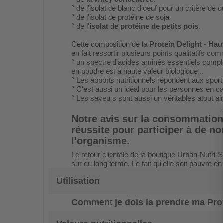
° de l'isolat de blanc d'oeuf pour un critère de q
° de l'isolat de protéine de soja
° de l'
isolat de protéine de petits pois
.
Cette composition de la
Protein Delight - Ha
en fait ressortir plusieurs points qualitatifs co
° un spectre d'acides aminés essentiels comple
en poudre est à haute valeur biologique...
° Les apports nutritionnels répondent aux sporti
° C'est aussi un idéal pour les personnes en c
° Les saveurs sont aussi un véritables atout ai
Notre avis sur la consommation
réussite pour participer à de n
l'organisme.
Le retour clientèle de la boutique Urban-Nutri-S
sur du long terme. Le fait qu'elle soit pauvre e
Utilisation
Comment je dois la prendre ma
Pro