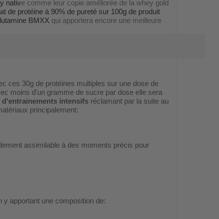
y nativ
e comme leur copie améliorée de la whey gold
lat de protéine à 90% de pureté sur 100g de produit
-Glutamine BMXX
qui apportera encore une meilleure
ec ces 30g de protéines multiples sur une dose de
avec moins d'un gramme de sucre par dose elle sera
 d'entrainements intensifs
réclamant par la suite au
matériaux principalement:
pidement assimilable à des moments précis pour
 y apportant une composition de: