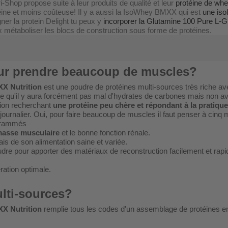
hop propose suite à leur produits de qualité et leur
protéine de whe
éine et moins coûteuse! Il y a aussi la IsoWhey BMXX qui est
une iso
ner la protein Delight tu peux y
incorporer la Glutamine 100 Pure L
ux métaboliser les blocs de construction sous forme de protéines.
our prendre beaucoup de muscles?
XX Nutrition
est une poudre de protéines multi-sources très riche av
dire qu'il y aura forcément pas mal d'hydrates de carbones mais non 
ation recherchant
une protéine peu chère et répondant à la pratique
rnalier. Oui, pour faire beaucoup de muscles il faut penser à cinq 
ogrammés
 masse musculaire
et le bonne fonction rénale.
ais de son alimentation saine et variée.
dre pour apporter des matériaux de reconstruction facilement et ra
ration optimale.
ulti-sources?
XX Nutrition
remplie tous les codes d'un assemblage de protéines en