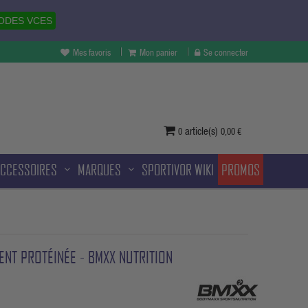
ODES VCES
Mes favoris
Mon panier
Se connecter
vertures à Melun et sans frais
ditionnelle.
article(s)
0
0,00 €
ACCESSOIRES
MARQUES
SPORTIVOR WIKI
PROMOS
ENT PROTÉINÉE - BMXX NUTRITION