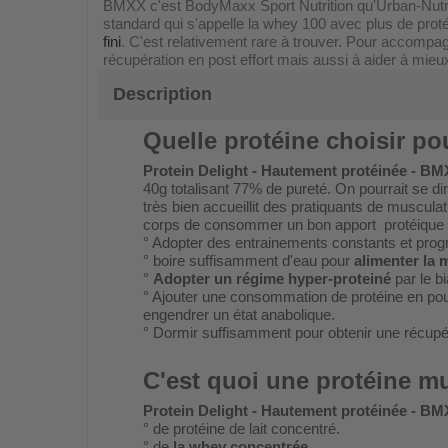
BMXX c'est BodyMaxx Sport Nutrition qu'Urban-Nutri-S
standard qui s'appelle la whey 100 avec plus de prot
fini
. C'est relativement rare à trouver. Pour accompag
récupération en post effort mais aussi à aider à mie
Description
Quelle protéine choisir p
Protein Delight - Hautement protéinée - BM
40g totalisant 77% de pureté. On pourrait se 
très bien accueillit des pratiquants de muscul
corps de consommer un bon apport protéique jou
° Adopter des entrainements constants et pr
° boire suffisamment d'eau pour
alimenter la
°
Adopter un régime hyper-proteiné
par le bi
° Ajouter une consommation de protéine en pou
engendrer un état anabolique.
° Dormir suffisamment pour obtenir une récupé
C'est quoi une protéine m
Protein Delight - Hautement protéinée - BM
° de protéine de lait concentré.
° de
la whey concentrée
.