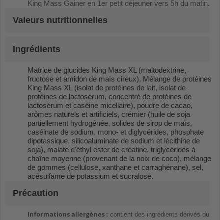
King Mass Gainer en 1er petit déjeuner vers 5h du matin.
Valeurs nutritionnelles
Ingrédients
Matrice de glucides King Mass XL (maltodextrine,
fructose et amidon de maïs cireux), Mélange de protéines
King Mass XL (isolat de protéines de lait, isolat de
protéines de lactosérum, concentré de protéines de
lactosérum et caséine micellaire), poudre de cacao,
arômes naturels et artificiels, crémier (huile de soja
partiellement hydrogénée, solides de sirop de maïs,
caséinate de sodium, mono- et diglycérides, phosphate
dipotassique, silicoaluminate de sodium et lécithine de
soja), malate d'éthyl ester de créatine, triglycérides à
chaîne moyenne (provenant de la noix de coco), mélange
de gommes (cellulose, xanthane et carraghénane), sel,
acésulfame de potassium et sucralose.
Précaution
Informations allergènes :
contient des ingrédients dérivés du