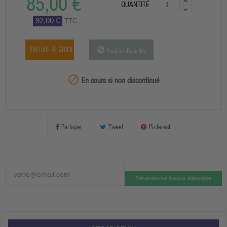
85,00 €
QUANTITÉ
92,00 €
TTC
RUPTURE DE STOCK
Produit indisponible
99999

En cours si non discontinué
Partager
Tweet
Pinterest
Prévenez-moi lorsque disponible