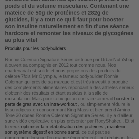
poids et du volume musculaire. Contenant une
mateice de 50g de protéines et 282g de
glucides, il y a tout ce qu'il faut pour booster
son insuline naturellement en fin d'une séance
hardcore et remonter tes niveaux de glycogènes
au plus vite!
Produits pour les bodybuilders
Ronnie Coleman Signature Series distribué par UrbanNutriShop
à ouvert sa compagnie en 2012 tout comme nous. Notr
epartenariat est solide et nous proposons des produits du
célèbre 7fois Mr Olympia, le fameux bodybuilder Ronnie
Coleman qui préside sa marque et est très investit à produire
des compléments alimentaires répondant à des athlètes sérieux
d'obtenir des résultats et étant assidus à la salle de
musculation. Mais pour ceux qui au contraire aimerait
booster la
perte de gras avec un intra-workout
, ou simplement réduire le
tissu adipeux en consommant King Mass et bien prend Amino-
Tone 30 doses Ronnie Coleman Signature Series. il y a d'ailleur
sune vidéo explicative en plus présenter par RodyShaker... Et si
tu veux
optimiser la métabolisation des protéines , maintenir
son système digestif en bonne santé
, ce qui peut se
comprendre lorsque l'on mange énormément, tout réduisant les