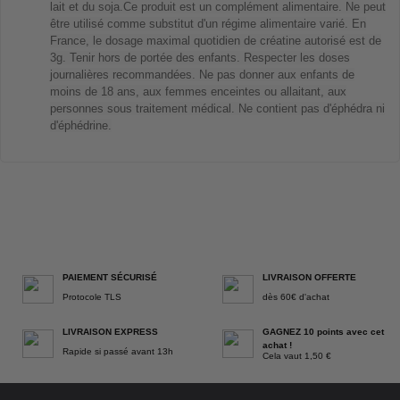
lait et du soja.
Ce produit est un complément alimentaire. Ne peut
être utilisé comme substitut d'un régime alimentaire varié. En
France, le dosage maximal quotidien de créatine autorisé est de
3g. Tenir hors de portée des enfants. Respecter les doses
journalières recommandées. Ne pas donner aux enfants de
moins de 18 ans, aux femmes enceintes ou allaitant, aux
personnes sous traitement médical. Ne contient pas d'éphédra ni
d'éphédrine.
PAIEMENT SÉCURISÉ
LIVRAISON OFFERTE
Protocole TLS
dès 60€ d'achat
LIVRAISON EXPRESS
GAGNEZ 10 points avec cet
achat !
Rapide si passé avant 13h
Cela vaut 1,50 €