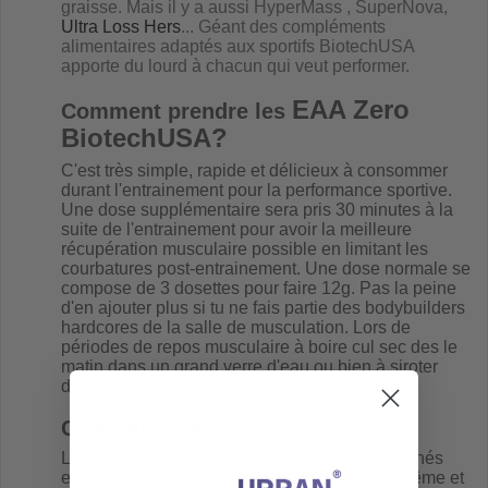
graisse. Mais il y a aussi HyperMass , SuperNova,
Ultra Loss Hers
... Géant des compléments
alimentaires adaptés aux sportifs BiotechUSA
apporte du lourd à chacun qui veut performer.
EAA Zero
Comment prendre les
BiotechUSA
?
C'est très simple, rapide et délicieux à consommer
durant l'entrainement pour la performance sportive.
Une dose supplémentaire sera pris 30 minutes à la
suite de l'entrainement pour
avoir la meilleure
récupération musculaire possible en limitant les
courbatures post-entrainement
. Une dose normale se
compose de 3 dosettes pour faire 12g. Pas la peine
d'en ajouter plus si tu ne fais partie des bodybuilders
hardcores de la salle de musculation. Lors de
périodes de repos musculaire à boire cul sec des le
matin dans un grand verre d'eau ou bien à siroter
dans une bouteille toute la journée.
C'est quoi les EAA?
Les EAA sont un assemblage de 9 acides aminés
essentiels que le corps ne peut produire lui-même et