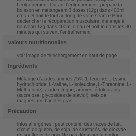
l’entraînement. Durant l’entraînement : prépare ta
boisson en mélangeant 3 doses (12g) dans 400ml
d’eau et boit-le tout au long de votre séance.Pour
déclencher la récupération musculaire, mélange à
nouveau 12g dans 400ml d’eau et boit-le dans les 30
minutes qui suivent l’entraînement.
Valeurs nutritionnelles
voir image de téléchargement en haut de page
Ingrédients
Mélange d’acides aminés 75% (L-leucine, L-Lysine
hydrochloride, L-Valine, L-Isoleucine, L-Thréonine, L-
Méthionine), acide citrique, arômes, édulcorants
(sucralose, glycosides de stéviol), sels de
magnésium d’acides gras.
Précaution
Infos allergènes : peut contenir des traces de lait,
d’œuf, de gluten, de soja, de crustacés, de dioxyde
de souffre et de noix.Ne pas dépasser la portion