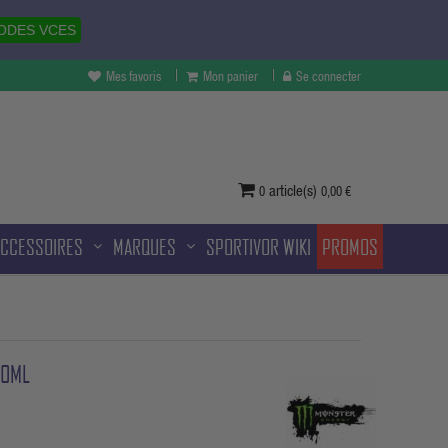
ODES VCES
Mes favoris
Mon panier
Se connecter
vertures à Melun et sans frais
ditionnelle.
article(s)
0
0,00 €
ACCESSOIRES
MARQUES
SPORTIVOR WIKI
PROMOS
00ML