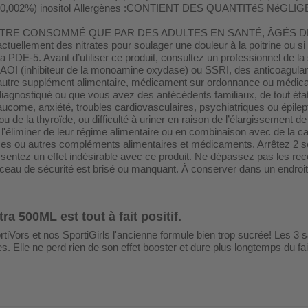
arana (0,002%) inositol Allergènes :CONTIENT DES QUANTITéS
E CONSOMMÉ QUE PAR DES ADULTES EN SANTÉ, ÂGÉS DE 18 ANS
actuellement des nitrates pour soulager une douleur à la poitrine ou 
 la PDE-5. Avant d’utiliser ce produit, consultez un professionnel de la 
AOI (inhibiteur de la monoamine oxydase) ou SSRI, des anticoagulants
utre supplément alimentaire, médicament sur ordonnance ou médicam
agnostiqué ou que vous avez des antécédents familiaux, de tout état
laucome, anxiété, troubles cardiovasculaires, psychiatriques ou épile
u de la thyroïde, ou difficulté à uriner en raison de l’élargissement de
t l'éliminer de leur régime alimentaire ou en combinaison avec de la 
ses ou autres compléments alimentaires et médicaments. Arrêtez 2 s
essentez un effet indésirable avec ce produit. Ne dépassez pas les rec
le sceau de sécurité est brisé ou manquant. À conserver dans un 
ra 500ML est tout à fait positif.
tiVors et nos SportiGirls l'ancienne formule bien trop sucrée! Les 3 s
Elle ne perd rien de son effet booster et dure plus longtemps du fait