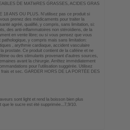
 NéGLIGEABLES DE MATIèRES GRASSES, ACIDES GRAS
 OU PLUS. N'utilisez pas ce produit si
si vous prenez des médicaments pour traiter la
santé agréé, qualifié, y compris, sans limitation, si:
, des anti-inflammatoires non stéroïdiens, de la
ent en vente libre; ou si vous pensez que vous
 pathologique, y compris mais sans limitation:
ptiques , arythmie cardiaque, accident vasculaire
 la prostate. Ce produit contient de la caféine et ne
caféine ou des stimulants provenant d'autres sources,
emaines avant la chirurgie. Arrêtez immédiatement
ommandations pour l'utilisation suggérée. Utilisez
endroit frais et sec. GARDER HORS DE LA PORTÉE DES
aveurs sont light et rend la boisson bien plus
 que le sucre est été supprimée...7,9/10.