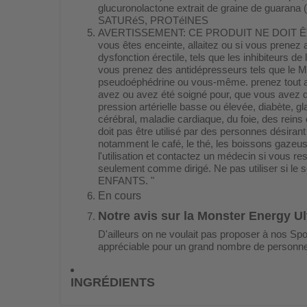
glucuronolactone extrait de graine de gu
SATURéS, PROTéINES
AVERTISSEMENT: CE PRODUIT NE DOIT ÊTR
vous êtes enceinte, allaitez ou si vous prenez 
dysfonction érectile, tels que les inhibiteurs de
vous prenez des antidépresseurs tels que le M
pseudoéphédrine ou vous-même. prenez tout a
avez ou avez été soigné pour, que vous avez di
pression artérielle basse ou élevée, diabète, g
cérébral, maladie cardiaque, du foie, des reins o
doit pas être utilisé par des personnes désiran
notamment le café, le thé, les boissons gazeu
l'utilisation et contactez un médecin si vous r
seulement comme dirigé. Ne pas utiliser si 
ENFANTS. "
En cours
Notre avis sur la Monster Energy Ult
D'ailleurs on ne voulait pas proposer à nos Spor
appréciable pour un grand nombre de personnes. 
INGRÉDIENTS