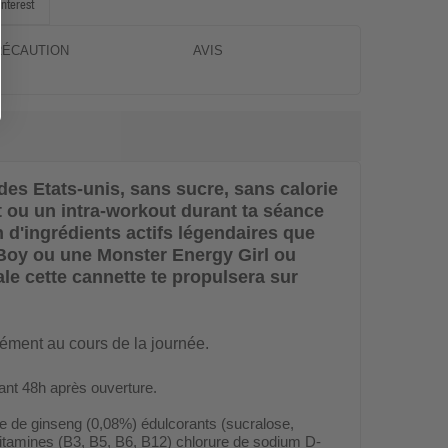
interest
RÉCAUTION
AVIS
des Etats-unis, sans sucre, sans calorie
t ou un intra-workout durant ta séance
 d'ingrédients actifs légendaires que
 Boy ou une Monster Energy Girl ou
e cette cannette te propulsera sur
rément
au cours de la journée.
rant 48h après ouverture.
cine de ginseng (0,08%) édulcorants (sucralose,
vitamines (B3, B5, B6, B12) chlorure de sodium D-