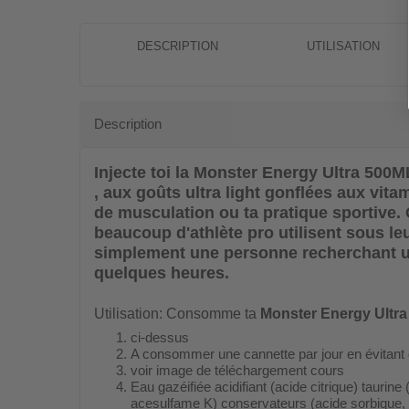
DESCRIPTION
UTILISATION
Description
Injecte toi la
Monster Energy Ultra 500M
, aux goûts ultra light gonflées aux vit
de musculation ou ta pratique sportive.
beaucoup d'athlète pro utilisent sous 
simplement une personne recherchant un 
quelques heures.
Utilisation: Consomme ta
Monster Energy Ultr
ci-dessus
A consommer une cannette par jour en évitant d
voir image de téléchargement cours
Eau gazéifiée acidifiant (acide citrique) taurin
acesulfame K) conservateurs (acide sorbique, a