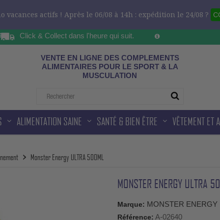
 vacances actifs ! Après le 06/08 à 14h : expédition le 24/08 ?
C
Click & Collect dans l'heure qui suit.
Sur les horaires d'ou
ad
VENTE EN LIGNE DES COMPLEMENTS
ALIMENTAIRES POUR LE SPORT & LA
MUSCULATION
S
ALIMENTATION SAINE
SANTÉ & BIEN ÊTRE
VÊTEMENT ET 
inement
Monster Energy ULTRA 500ML
MONSTER ENERGY ULTRA 5
MONSTER ENERGY
Marque:
A-02640
Référence: