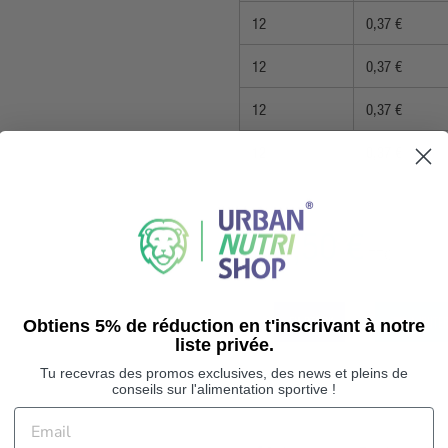
12
0,37 €
12
0,37 €
12
0,37 €
12
0,37 €
2,50 €
TTC
EN STOCK
AJOUTER
Obtiens 5% de réduction en t'inscrivant à notre
liste privée.
Tu recevras des promos exclusives, des news et pleins de
conseils sur l'alimentation sportive !