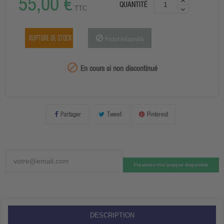
55,00 €
QUANTITÉ
TTC
RUPTURE DE STOCK
Produit indisponible
99999

En cours si non discontinué
Partager
Tweet
Pinterest
Prévenez-moi lorsque disponible
DESCRIPTION