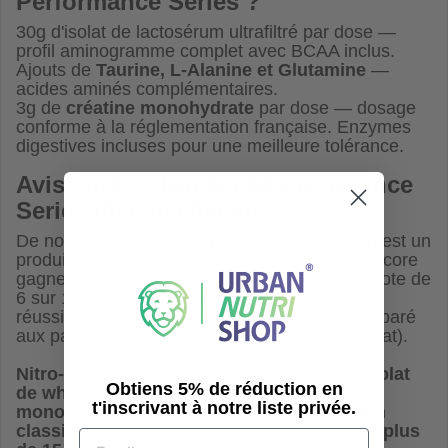
Performance Series
?
30g d'isolat de lactosérum ultrafiltré par dose —
profil aminogramme complet avec BCAA inclus.
Ajouts de
Taurine, L-Alanine et Glutamine
—
acides aminés complémentaires.
3g de
créatine monohydrate
par dose — dosage
conforme à la réglementation française. Enzymes
digestives incluses pour une meilleure tolérance.
Avis sur la
Nitro-Tech Performance
Series de Muscletech
De notre avis
Urban-Nutri-Shop, Nitro-Tech
est un
produit fonctionnel. Les parfums pourraient encore
gagner en qualité — nous leur donnons une note de
6 sur 10. Les Editions limitées sont très bien
réussies en termes de saveurs et texture comparé
aux parfums classiques (vanille, fraise, chocolat).
Nitro-Tech Performance Series
combine isolat
Obtiens 5% de réduction en
de whey, BCAA, glutamine et créatine
t'inscrivant à notre liste privée.
monohydrate dans une seule formule — un
classique de la gamme Muscletech depuis plus