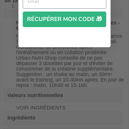
de 15 ans.
RÉCUPÉRER MON CODE 🎁
Notice de
Nitro-Tech Performance Series
-
Muscletech
Mélange une dose de Nitro-Tech Performance
Series à 150-200ml d'eau ou de lait écrémé.
Consommer de préférence après
l'entraînement ou en collation protéinée.
Urban-Nutri-Shop conseille de ne pas
dépasser 3 dosettes par jour et d'éviter de
consommer de la créatine supplémentaire.
Suggestion : un shake au matin, un 30mn
avant le training, un 10-30mn après. En jour de
repos : matin, 10h30 et 15-16h.
Valeurs nutritionnelles
VOIR INGRÉDIENTS
Ingrédients