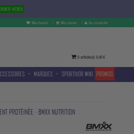
ODES VCES
Mes favoris
Mon panier
Se connecter
vertures à Melun et sans frais
ditionnelle.
article(s)
0
0,00 €
ACCESSOIRES
MARQUES
SPORTIVOR WIKI
PROMOS
ENT PROTÉINÉE - BMXX NUTRITION