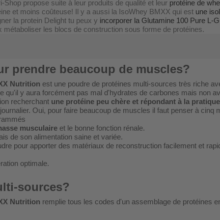
hop propose suite à leur produits de qualité et leur
protéine de whe
éine et moins coûteuse! Il y a aussi la IsoWhey BMXX qui est
une iso
ner la protein Delight tu peux y
incorporer la Glutamine 100 Pure L
ux métaboliser les blocs de construction sous forme de protéines.
our prendre beaucoup de muscles?
XX Nutrition
est une poudre de protéines multi-sources très riche av
dire qu'il y aura forcément pas mal d'hydrates de carbones mais non 
ation recherchant
une protéine peu chère et répondant à la pratique
rnalier. Oui, pour faire beaucoup de muscles il faut penser à cinq 
ogrammés
 masse musculaire
et le bonne fonction rénale.
ais de son alimentation saine et variée.
dre pour apporter des matériaux de reconstruction facilement et ra
ration optimale.
ulti-sources?
XX Nutrition
remplie tous les codes d'un assemblage de protéines en