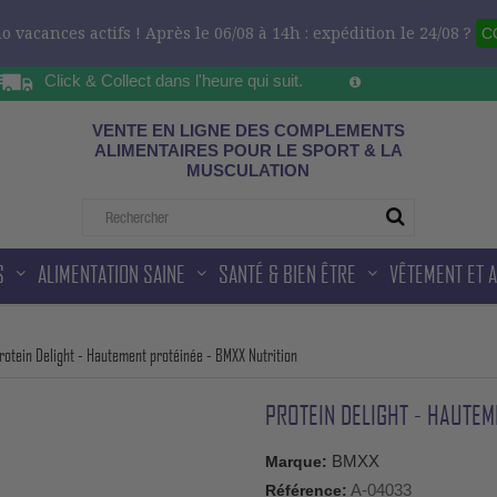
 vacances actifs ! Après le 06/08 à 14h : expédition le 24/08 ?
C
Click & Collect dans l'heure qui suit.
Sur les horaires d'ou
ad
VENTE EN LIGNE DES COMPLEMENTS
ALIMENTAIRES POUR LE SPORT & LA
MUSCULATION
S
ALIMENTATION SAINE
SANTÉ & BIEN ÊTRE
VÊTEMENT ET 
rotein Delight - Hautement protéinée - BMXX Nutrition
PROTEIN DELIGHT - HAUTEM
BMXX
Marque:
A-04033
Référence: