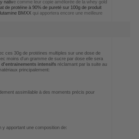
y nativ
e comme leur copie améliorée de la whey gold
lat de protéine à 90% de pureté sur 100g de produit
-Glutamine BMXX
qui apportera encore une meilleure
ec ces 30g de protéines multiples sur une dose de
avec moins d'un gramme de sucre par dose elle sera
 d'entrainements intensifs
réclamant par la suite au
matériaux principalement:
pidement assimilable à des moments précis pour
 y apportant une composition de: