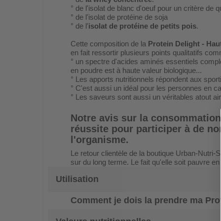
° de l'isolat de blanc d'oeuf pour un critère de q
° de l'isolat de protéine de soja
° de l'
isolat de protéine de petits pois
.
Cette composition de la
Protein Delight - Ha
en fait ressortir plusieurs points qualitatifs co
° un spectre d'acides aminés essentiels comple
en poudre est à haute valeur biologique...
° Les apports nutritionnels répondent aux sporti
° C'est aussi un idéal pour les personnes en c
° Les saveurs sont aussi un véritables atout ai
Notre avis sur la consommation
réussite pour participer à de n
l'organisme.
Le retour clientèle de la boutique Urban-Nutri-S
sur du long terme. Le fait qu'elle soit pauvre e
Utilisation
Comment je dois la prendre ma
Pro