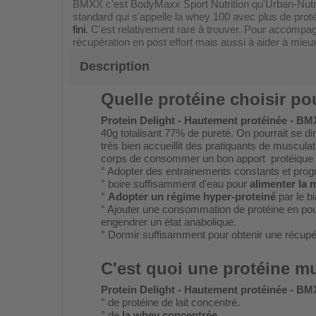
BMXX c'est BodyMaxx Sport Nutrition qu'Urban-Nutri-S
standard qui s'appelle la whey 100 avec plus de prot
fini
. C'est relativement rare à trouver. Pour accompag
récupération en post effort mais aussi à aider à mie
Description
Quelle protéine choisir p
Protein Delight - Hautement protéinée - BM
40g totalisant 77% de pureté. On pourrait se 
très bien accueillit des pratiquants de muscul
corps de consommer un bon apport protéique jou
° Adopter des entrainements constants et pr
° boire suffisamment d'eau pour
alimenter la
°
Adopter un régime hyper-proteiné
par le bi
° Ajouter une consommation de protéine en pou
engendrer un état anabolique.
° Dormir suffisamment pour obtenir une récupé
C'est quoi une protéine m
Protein Delight - Hautement protéinée - BM
° de protéine de lait concentré.
° de
la whey concentrée
.