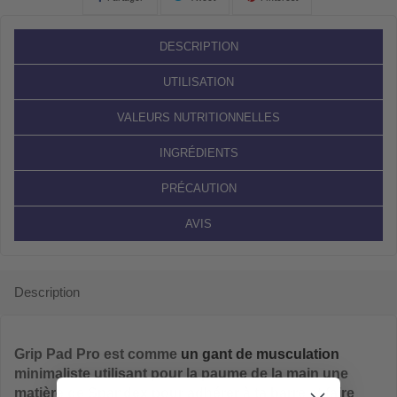
DESCRIPTION
UTILISATION
VALEURS NUTRITIONNELLES
INGRÉDIENTS
PRÉCAUTION
AVIS
Description
Grip Pad Pro
est comme
un
gant de musculation
minimaliste utilisant pour la paume de la main une
matière de Spandex pour adhérer à ta barre et faire