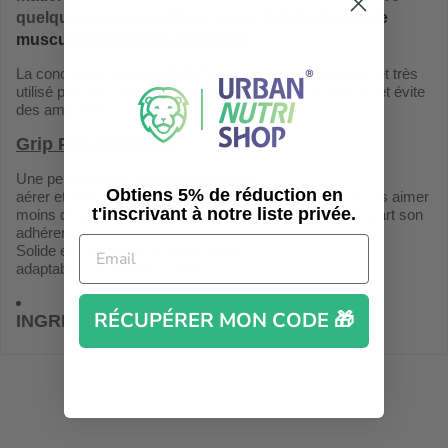
quelques reps supplémentaires.
Equipements de
musculation produit par Chiba
.
La conception du
Grip Pad Pro
en fait un grip résistant et très
utilisé pour tes séances. Il protège ta paume de la main et évite
des ampoules comme de la "cagne" au doigts.
Grip Pad Pro
c'est:
Une performance sportive indéniable.
Obtiens 5% de réduction en
aérer et avec une grande surface d'adhérence que tu vas aimer
t'inscrivant à notre liste privée.
moins de problème tendineux au niveau des doigts de part son
adhérence
Solide et confortable il vaut son prix
adaptable à toutes les mains
RÉCUPÉRER MON CODE 🎁
INGRÉDIENTS