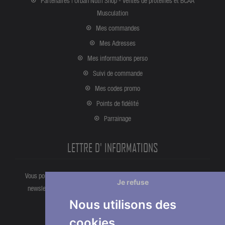
Partenaires | Urban Nutri Shop - Ventes de protéines et BCAA
Musculation
Mes commandes
Mes Adresses
Mes informations perso
Suivi de commande
Mes codes promo
Points de fidélité
Parrainage
LETTRE D' INFORMATIONS
Vous pouvez vous désinscrire à tout moment directement partir de la
Je refuse
newsletter. Ou bien à partir de nos informations de contact dans les
conditions d'utlisation du site.
Nous utilisons des
cookies