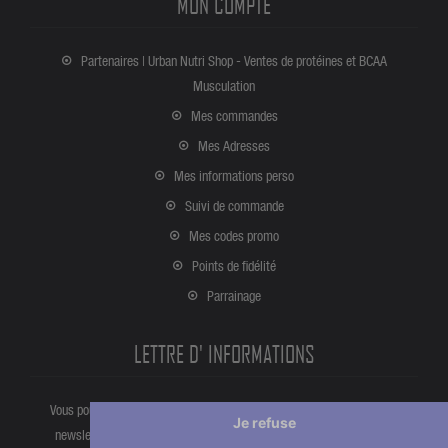
MON COMPTE
Partenaires | Urban Nutri Shop - Ventes de protéines et BCAA
Musculation
Mes commandes
Mes Adresses
Mes informations perso
Suivi de commande
Mes codes promo
Points de fidélité
Parrainage
LETTRE D' INFORMATIONS
Vous pouvez vous désinscrire à tout moment directement partir de la
Je refuse
newsletter. Ou bien à partir de nos informations de contact dans les