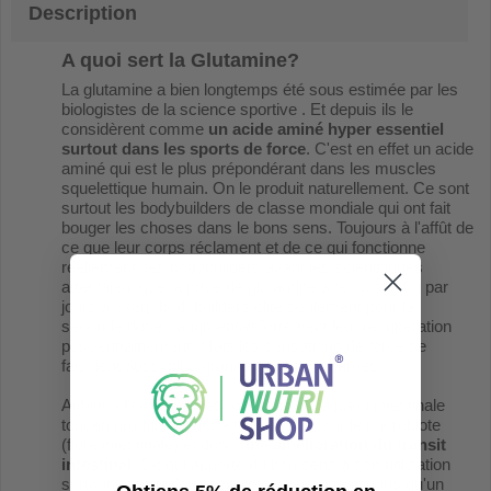
Description
A quoi sert la Glutamine?
La glutamine a bien longtemps été sous estimée par les
biologistes de la science sportive . Et depuis ils le
considèrent comme
un acide aminé hyper essentiel
surtout dans les sports de force
. C'est en effet un acide
aminé qui est le plus prépondérant dans les muscles
squelettique humain. On le produit naturellement. Ce sont
surtout les bodybuilders de classe mondiale qui ont fait
bouger les choses dans le bons sens. Toujours à l'affût de
ce que leur corps réclament et de ce qui fonctionne
réellement, les bodybuilders avant les scientifiques
attestaient que la prise de glutamine avec 3 fois 5g par
jours à 3x8g (bodybuilders elite seulement pour la
seconde dose!) augmentait fortement leur récupération
post-entrainement. Mais les sensations de force se
faisaient aussi plus grande sous les charges....
Aidant à l'entretien des fonctions de la paroi intestinale
tout en produisant des effets positifs sur le microbiote
(flore intestinale) et donc
une amélioration du transit
intestinal
. Ce qui apporte du bon sens à son utilisation
surtout lorsque l'on est culturiste mangeant plus qu'un