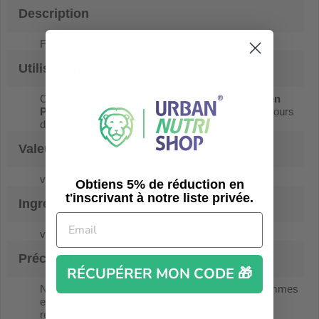
Description
Fiche en cours de réalisation...
Utilisation
Comment je dois consommer ma cure de
Collagen
Premium 500 - Grassberg
? Prendre 1 gélule au cours
d'un repas
Valeurs nutritionnelles
voir image de téléchargement en haut de page
Obtiens 5% de réduction en
t'inscrivant à notre liste privée.
Ingrédients
voir image de téléchargement
Précaution
RÉCUPÉRER MON CODE 🎁
Ne pas donner aux enfants, ne pas donner aux femmes
enceintes, ne jamais dépasser la dose journalière
recommandée.