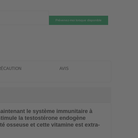
Prévenez-moi lorsque disponible
RÉCAUTION
AVIS
maintenant le système immunitaire à
 stimule la testostérone endogène
é osseuse et cette vitamine est extra-