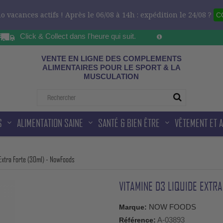
 vacances actifs ! Après le 06/08 à 14h : expédition le 24/08 ?
C
Click & Collect dans l'heure qui suit.
Sur les horaires d'ou
ad
VENTE EN LIGNE DES COMPLEMENTS
ALIMENTAIRES POUR LE SPORT & LA
MUSCULATION
S
ALIMENTATION SAINE
SANTÉ & BIEN ÊTRE
VÊTEMENT ET 
Extra Forte (30ml) - NowFoods
VITAMINE D3 LIQUIDE EXTR
NOW FOODS
Marque:
A-03893
Référence: