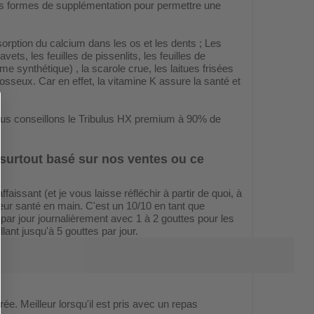
res formes de supplémentation pour permettre une
rption du calcium dans les os et les dents ; Les
vets, les feuilles de pissenlits, les feuilles de
e synthétique) , la scarole crue, les laitues frisées
u osseux. Car en effet, la vitamine K assure la santé et
 nous conseillons le Tribulus HX premium à 90% de
surtout basé sur nos ventes ou ce
ssant (et je vous laisse réfléchir à partir de quoi, à
 leur santé en main. C'est un 10/10 en tant que
par jour journalièrement avec 1 à 2 gouttes pour les
lant jusqu'à 5 gouttes par jour.
ée. Meilleur lorsqu'il est pris avec un repas