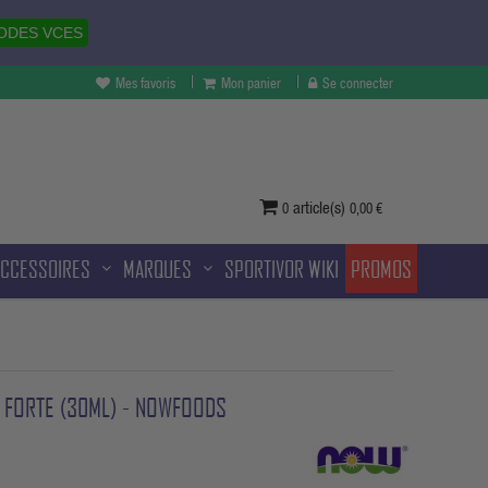
ODES VCES
Mes favoris
Mon panier
Se connecter
vertures à Melun et sans frais
ditionnelle.
article(s)
0
0,00 €
ACCESSOIRES
MARQUES
SPORTIVOR WIKI
PROMOS
A FORTE (30ML) - NOWFOODS