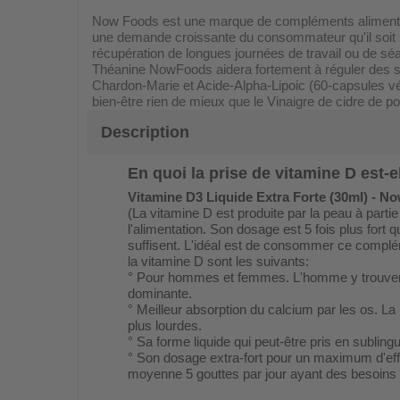
Now Foods est une marque de compléments alimentaire
une demande croissante du consommateur qu'il soit séd
récupération de longues journées de travail ou de sé
Théanine NowFoods aidera fortement à réguler des s
Chardon-Marie et Acide-Alpha-Lipoic (60-capsules végé
bien-être rien de mieux que le Vinaigre de cidre de
Description
En quoi la prise de vitamine D est-
Vitamine D3 Liquide Extra Forte (30ml) - 
(La vitamine D est produite par la peau à partie
l'alimentation. Son dosage est 5 fois plus fort 
suffisent. L'idéal est de consommer ce compl
la vitamine D sont les suivants:
° Pour hommes et femmes. L'homme y trouvera 
dominante.
° Meilleur absorption du calcium par les os. 
plus lourdes.
° Sa forme liquide qui peut-être pris en sublin
° Son dosage extra-fort pour un maximum d'eff
moyenne 5 gouttes par jour ayant des besoins 