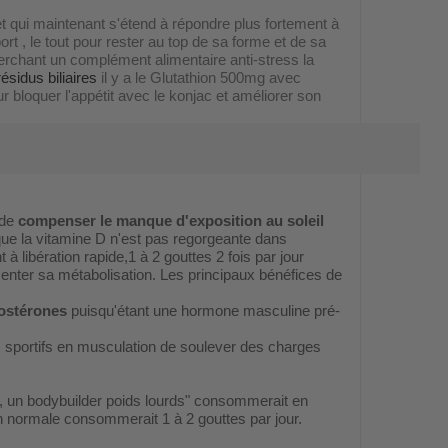
 qui maintenant s'étend à répondre plus fortement à
t , le tout pour rester au top de sa forme et de sa
rchant un complément alimentaire anti-stress
la
sidus biliaires
il y a le Glutathion 500mg avec
 bloquer l'appétit avec le konjac et améliorer son
 de
compenser le manque d'exposition au soleil
u que la vitamine D n'est pas regorgeante dans
à libération rapide,1 à 2 gouttes 2 fois par jour
ter sa métabolisation. Les principaux bénéfices de
tostérones
puisqu'étant une hormone masculine pré-
s sportifs en musculation de soulever des charges
e, un bodybuilder poids lourds" consommerait en
n normale consommerait 1 à 2 gouttes par jour.