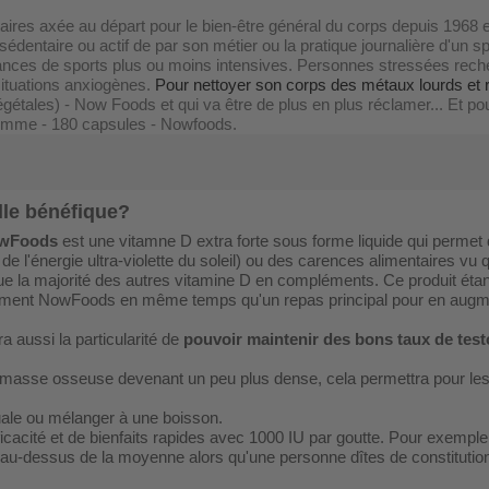
s axée au départ pour le bien-être général du corps depuis 1968 et
entaire ou actif de par son métier ou la pratique journalière d'un spor
ances de sports plus ou moins intensives.
Personnes stressées reche
ituations anxiogènes.
Pour nettoyer son corps des métaux lourds et ré
tales) - Now Foods et qui va être de plus en plus réclamer... Et pour
 pomme - 180 capsules - Nowfoods.
elle bénéfique?
NowFoods
est une vitamne D extra forte sous forme liquide qui permet
 de l'énergie ultra-violette du soleil) ou des carences alimentaires v
que la majorité des autres vitamine D en compléments. Ce produit étant 
ément NowFoods en même temps qu'un repas principal pour en augmen
aussi la particularité de
pouvoir maintenir des bons taux de tes
La masse osseuse devenant un peu plus dense, cela permettra pour le
guale ou mélanger à une boisson.
icacité et de bienfaits rapides avec 1000 IU par goutte. Pour exempl
au-dessus de la moyenne alors qu'une personne dîtes de constitutio