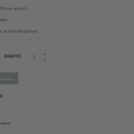
0IU par goutte!)
taire
 au bien-être général
QUANTITÉ
indisponible
ué
interest