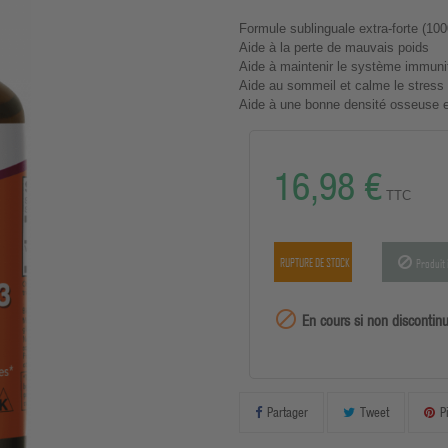
Formule sublinguale extra-forte (100
Aide à la perte de mauvais poids
Aide à maintenir le système immuni
Aide au sommeil et calme le stress
Aide à une bonne densité osseuse et
16,98 €
TTC
RUPTURE DE STOCK
Produit 
99999

En cours si non discontin
Partager
Tweet
P