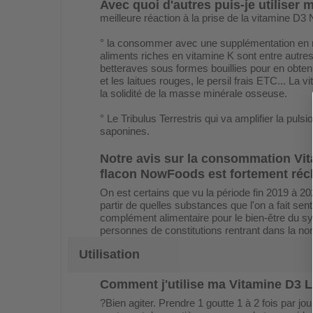
Avec quoi d'autres puis-je utiliser 
meilleure réaction à la prise de la vitamine 
° la consommer avec une supplémentation en ma
aliments riches en vitamine K sont entre autres, l
betteraves sous formes bouillies pour en obtenir
et les laitues rouges, le persil frais ETC... La 
la solidité de la masse minérale osseuse.
° Le Tribulus Terrestris qui va amplifier la pu
saponines.
Notre avis sur la consommation
Vit
flacon NowFoods est fortement récl
On est certains que vu la période fin 2019 à 20
partir de quelles substances que l'on a fait sen
complément alimentaire pour le bien-être du syt
personnes de constitutions rentrant dans la nor
Utilisation
Comment j'utilise ma
Vitamine D3 L
?Bien agiter. Prendre 1 goutte 1 à 2 fois par jo