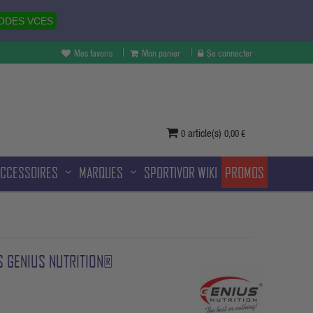
ODES VCES
Mes favoris
Mon panier
Se connecter
vertures à Melun et sans frais
ditionnelle.
article(s)
0
0,00 €
ACCESSOIRES
MARQUES
SPORTIVOR WIKI
PROMOS
 GENIUS NUTRITION®