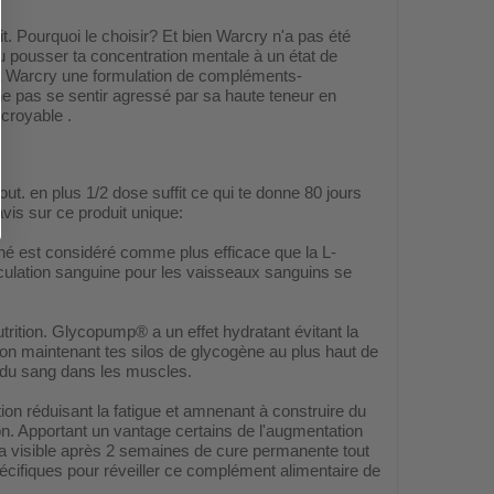
. Pourquoi le choisir? Et bien Warcry n'a pas été
u pousser ta concentration mentale à un état de
r à Warcry une formulation de compléments-
ne pas se sentir agressé par sa haute teneur en
ncroyable .
. en plus 1/2 dose suffit ce qui te donne 80 jours
vis sur ce produit unique:
iné est considéré comme plus efficace que la L-
circulation sanguine pour les vaisseaux sanguins se
ition. Glycopump® a un effet hydratant évitant la
tion maintenant tes silos de glycogène au plus haut de
on du sang dans les muscles.
n réduisant la fatigue et amnenant à construire du
. Apportant un vantage certains de l'augmentation
era visible après 2 semaines de cure permanente tout
écifiques pour réveiller ce complément alimentaire de