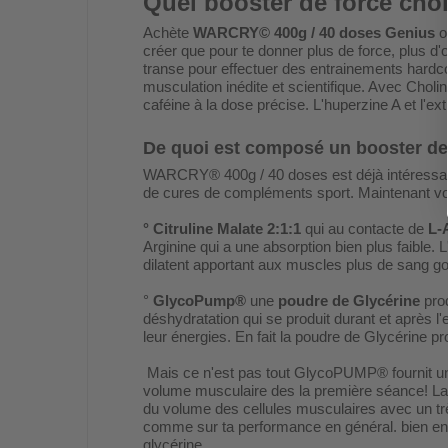
Quel booster de force choi
Achète
WARCRY© 400g / 40 doses Genius
o
créer que pour te donner plus de force, plus d
transe pour effectuer des entrainements hardco
musculation inédite et scientifique. Avec Chol
caféine à la dose précise. L'huperzine A et l'ext
De quoi est composé un booster de 
WARCRY® 400g / 40 doses est déjà intéressant 
de cures de compléments sport. Maintenant voyo
° Citruline Malate 2:1:1
qui au contacte de
L-
Arginine qui a une absorption bien plus faible. 
dilatent apportant aux muscles plus de sang g
°
GlycoPump®
une
poudre de Glycérine
prod
déshydratation qui se produit durant et après l
leur énergies. En fait la poudre de Glycérine p
Mais ce n'est pas tout GlycoPUMP® fournit une
volume musculaire des la première séance! La
du volume des cellules musculaires avec un trè
comme sur ta performance en général. bien ente
glycérine.