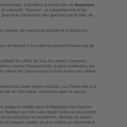
sommation. Il améliore la production de
dopamine
,
on , le sommeil , l'humeur , le comportement et les
gras et la combustion des graisses par le biais de
les niveaux de monoxyde d'azote et à réduire les
veaux de taurine s'écroulent et prennent beaucoup de
ifiant les effets de tous les autres composés
aféine comme l'hyperactivité, la perte d'attention, les
eure même en consommant sa forte teneur en caféine.
 neuromusculaire esprit-muscles. La Choline liée à la
fecté par les stimulants composés dans le warcry
 unique et inédite dans la fabrication des booster
s Nutrition qui sont sans égale! Grâce à ses plantes
on stress physique et émotionnel, diminue un aspect
our de longues parties de jeux vidéos qui demandent