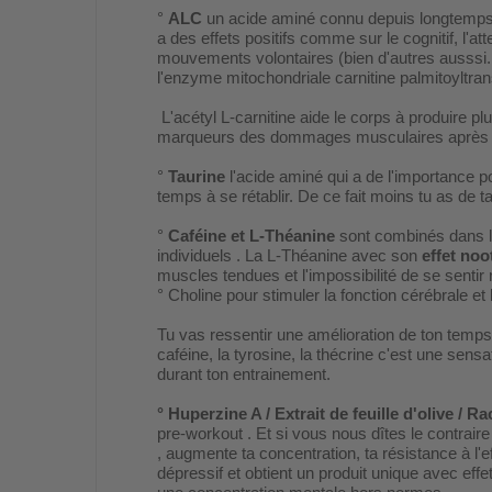
°
ALC
un acide aminé connu depuis longtemps 
a des effets positifs comme sur le cognitif, l'att
mouvements volontaires (bien d'autres ausssi..
l'enzyme mitochondriale carnitine palmitoyltra
L'acétyl L-carnitine aide le corps à produire 
marqueurs des dommages musculaires après u
°
Taurine
l'acide aminé qui a de l'importance po
temps à se rétablir. De ce fait moins tu as de taur
°
Caféine et L-Théanine
sont combinés dans l
individuels . La L-Théanine avec son
effet noo
muscles tendues et l'impossibilité de se sent
° Choline pour stimuler la fonction cérébrale et
Tu vas ressentir une amélioration de ton temps 
caféine, la tyrosine, la thécrine c'est une sen
durant ton entrainement.
° Huperzine A / Extrait de feuille d'olive / 
pre-workout . Et si vous nous dîtes le contrai
, augmente ta concentration, ta résistance à l
dépressif et obtient un produit unique avec ef