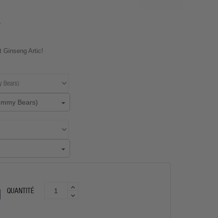
e
t Ginseng Artic!
gummy Bears)
QUANTITÉ