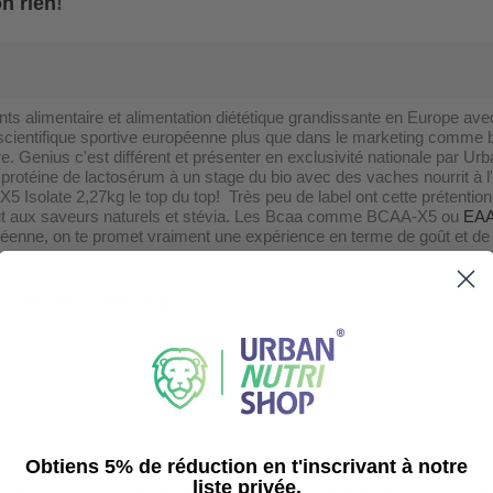
on rien
!
alimentaire et alimentation diététique grandissante en Europe avec le
scientifique sportive européenne plus que dans le marketing comme be
re. Genius c'est différent et présenter en exclusivité nationale par Urb
en protéine de lactosérum à un stage du bio avec des vaches nourrit à
5 Isolate 2,27kg le top du top! Très peu de label ont cette prétenti
tout aux saveurs naturels et stévia. Les Bcaa comme BCAA-X5 ou
EAA
péenne, on te promet vraiment une expérience en terme de goût et de
orkout Warcry® ?
é de la pratique de la musculation et du sport en général? Tu te sens 
cherches une expérience inédite en tant que booster pre-entraineme
rainement et estomac vide de préférence , c'est en moins de 5mn le f
nts peuvent se faire ressentir réveillant même le plus léthargique des
ant à améliorer sa performance à l'entrainement, son endurance , sa 
 une formulation contenant des dosages basé sur des recherches scien
ard et il est difficile après avoir tester leur produits de tourner sur a
Obtiens 5% de réduction en t'inscrivant à notre
liste privée.