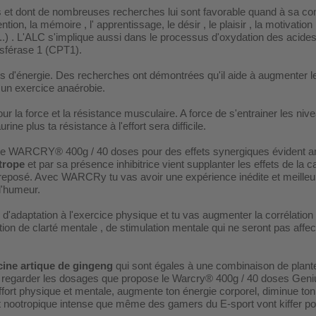
et dont de nombreuses recherches lui sont favorable quand à sa con
ention, la mémoire , l' apprentissage, le désir , le plaisir , la motivati
.) . L'ALC s'implique aussi dans le processus d'oxydation des acides 
nsférase 1 (CPT1).
plus d'énergie. Des recherches ont démontrées qu'il aide à augmenter 
n exercice anaérobie.
ur la force et la résistance musculaire. A force de s'entrainer les ni
ine plus ta résistance à l'effort sera difficile.
e WARCRY® 400g / 40 doses pour des effets synergiques évident ampl
trope
et par sa présence inhibitrice vient supplanter les effets de la c
ir reposé. Avec WARCRy tu vas avoir une expérience inédite et meill
 l'humeur.
d'adaptation à l'exercice physique et tu vas augmenter la corrélation
sation de clarté mentale , de stimulation mentale qui ne seront pas af
Racine artique de gingeng
qui sont égales à une combinaison de plantes
re regarder les dosages que propose le Warcry® 400g / 40 doses Geniu
'effort physique et mentale, augmente ton énergie corporel, diminue t
fet nootropique intense que même des gamers du E-sport vont kiffer p