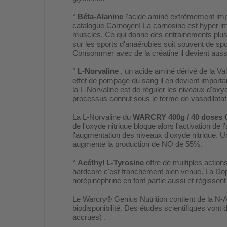
°
Béta-Alanine
l'acide aminé extrêmement impo
catalogue Carnogen! La carnosine est hyper imp
muscles. Ce qui donne des entrainements plus l
sur les sports d'anaérobies soit souvent de sp
Consommer avec de la créatine il devient aussi
°
L-Norvaline
, un acide aminé dérivé de la Val
effet de pompage du sang il en devient importan
la L-Norvaline est de réguler les niveaux d'oxyd
processus connut sous le terme de vasodilatat
La L-Norvaline du
WARCRY 400g / 40 doses 
de l'oxyde nitrique bloque alors l'activation de 
l'augmentation des niveaux d'oxyde nitrique. U
augmente la production de NO de 55%.
°
Acéthyl L-Tyrosine
offre de multiples acti
hardcore c'est franchement bien venue. La Dop
norépinéphrine en font partie aussi et régissen
Le Warcry® Genius Nutrition contient de la N-Ac
biodisponibilité. Des études scientifiques von
accrues) .