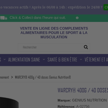
 vacances actifs ! Après le 06/08 à 14h : expédition le 24/08 ?
C
Click & Collect dans l'heure qui suit.
Sur les horaires d'ou
ad
VENTE EN LIGNE DES COMPLEMENTS
ALIMENTAIRES POUR LE SPORT & LA
MUSCULATION
S
ALIMENTATION SAINE
SANTÉ & BIEN ÊTRE
VÊTEMENT ET 
inement
WARCRY® 400g / 40 doses Genius Nutrition®
WARCRY® 400G / 40 DOSES
GENIUS NUTRITION
Marque:
A-02756
Référence: