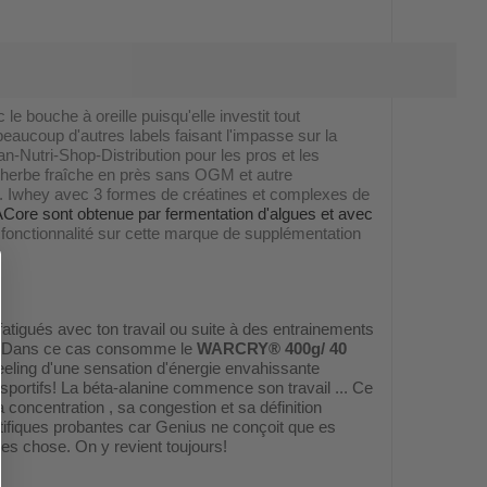
 bouche à oreille puisqu'elle investit tout
aucoup d'autres labels faisant l'impasse sur la
an-Nutri-Shop-Distribution pour les pros et les
 l'herbe fraîche en près sans OGM et autre
on. Iwhey avec 3 formes de créatines et complexes de
Core sont obtenue par fermentation d'algues et avec
 fonctionnalité sur cette marque de supplémentation
fatigués avec ton travail ou suite à des entrainements
nt? Dans ce cas consomme le
WARCRY® 400g/ 40
eeling d'une sensation d'énergie envahissante
 sportifs! La béta-alanine commence son travail ... Ce
concentration , sa congestion et sa définition
tifiques probantes car Genius ne conçoit que es
utres chose. On y revient toujours!