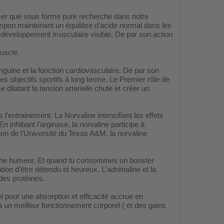
mer que sous forme pure recherche dans notre
mpon maintenant un équilibre d'acide normal dans les
t développement musculaire visible. De par son action
uscle.
nguine et la fonction cardiovasculaire. De par son
es objectifs sportifs à long terme. Le Premier rôle de
dilatant la tension artérielle chute et créer un
l'entrainement. La Norvaline intensifiant les effets
n inhibant l'arginase, la norvaline participe à
on de l'Université du Texas A&M, la norvaline
bonne humeur. Et quand tu consommes un booster
n d'être détendu et heureux. L'adrénaline et la
des protéines.
l pour une absorption et efficacité accrue en
à un meilleur fonctionnement corporel ( et des gains