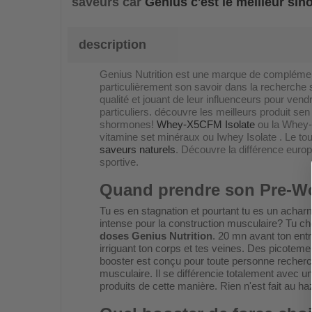
saveurs car
Genius c'est le meilleur sin
description
Genius Nutrition est une marque de compléments 
particulièrement son savoir dans la recherche 
qualité et jouant de leur influenceurs pour vend
particuliers. découvre les meilleurs produit s
shormones!
Whey-X5CFM Isolate
ou la Whey-X
vitamine set minéraux ou Iwhey Isolate . Le 
saveurs naturels
. Découvre la différence euro
sportive.
Quand prendre son Pre-W
Tu es en stagnation et pourtant tu es un acharn
intense pour la construction musculaire? Tu 
doses Genius Nutrition
. 20 mn avant ton ent
irriguant ton corps et tes veines. Des picoteme
booster est conçu pour toute personne recherch
musculaire. Il se différencie totalement avec
produits de cette manière. Rien n'est fait au haz