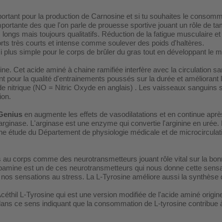
rtant pour la production de Carnosine et si tu souhaites le consom
ortante des que l'on parle de prouesse sportive jouant un rôle de ta
ongs mais toujours qualitatifs. Réduction de la fatigue musculaire e
orts très courts et intense comme soulever des poids d'haltères.
 plus simple pour le corps de brûler du gras tout en développant le m
ine. Cet acide aminé à chaine ramifiée interfère avec la circulation sa
t pour la qualité d'entrainements poussés sur la durée et améliorant l
e nitrique (NO = Nitric Oxyde en anglais) . Les vaisseaux sanguins se 
ion.
Genius
en augmente les effets de vasodilatations et en continue après 
l'arginase. L'arginase est une enzyme qui convertie l'arginine en urée. E
ne étude du Département de physiologie médicale et de microcirculati
ons au corps comme des neurotransmetteurs jouant rôle vital sur la 
amine est un de ces neurotransmetteurs qui nous donne cette sensatio
t nos sensations au stress. La L-Tyrosine améliore aussi la synthèse 
éthil L-Tyrosine qui est une version modifiée de l'acide aminé origine
t dans ce sens indiquant que la consommation de L-tyrosine contribue 