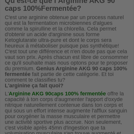
Qu'est-ce que l'
Arginine AKG 90
caps 100%Fermentée
?
C'est une arginine obtenue par un process naturel
qui est la fermentation microbiennes d'algues
comme la spirulline et la chlorella. Cela permet
d'obtenir un acide d'arginine sous forme
Ketoglutarate ultra-pure et dont le corps sera
heureux à métaboliser puisque pas synthétique!
C'est tout une différence et n'en doute pas que cela
vaut son prix. Après chacun est libre de consommer
ce qu'il souhaite mais nous optons pour te proposer
du premium.
Genius Arginine AKG 90 caps 100%
fermentée
fait partie de cette catégorie. Et toi
comment te classifies tu?
L'arginine ça fait quoi?
L'
Arginine AKG 90caps 100% fermentée
offre la
capacité à ton corps d'augmenter l'apport d'oxyde
nitrique naturellement contenue dans ton corps et
qui sous un effort intense augmente l'afflux sanguin
pour oxygéner la masse musculaire et permettre
une activité sportive plus accrue. Non seulement,
c'est visible après 45mn d'ingestion que ta
volumisation musculaire s'en trouve augmenté et