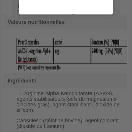
Prendre 3 capsules 20 à 45 mn avant
l’entrainement avec un grand verre d’eau.
Valeurs nutritionnelles
Ingrédients
L-Arginine-Alpha-Ketoglutarate (AAKG),
agents stabilisateurs (sels de magnésiums
d’acides gras), agent stabilisant ( dioxide de
silicon).
Capsules : (gélatine bovine), agent colorant
(dioxide de titanium)