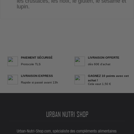
les crustacés, les noix, le gluten, le sésame et
lupin.
PAIEMENT SÉCURISÉ
LIVRAISON OFFERTE
Protocole TLS
dès 60€ d'achat
LIVRAISON EXPRESS
GAGNEZ 10 points avec cet
achat !
Rapide si passé avant 13h
Cela vaut 1,50 €
URBAN NUTRI SHOP
Urban-Nutri-Shop.com, spécialiste des compléments alimentaires