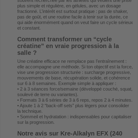
souvent recherchée par les athlètes qui veulent une prise
plus simple et régulière, en gélules, avec un dosage
fractionné. L’intérêt est surtout pratique : pas de shaker,
pas de goût, et une routine facile à tenir sur la durée, ce
qui aide énormément quand on veut faire un cycle sérieux
et constant.
Comment transformer un “cycle
créatine” en vraie progression à la
salle ?
Une créatine efficace ne remplace pas l’entraînement :
elle accompagne une méthode. Si ton objectif est la force,
vise une progression structurée : surcharge progressive,
mouvements de base, récupération solide, et cohérence
sur 6 à 8 semaines. Exemple simple à appliquer :
• 2 à 3 séances force/semaine (développé couché, squat,
soulevé de terre ou variantes).
• Formats 3 à 6 séries de 3 à 6 reps, repos 2 à 4 minutes.
• Ajoute 1 à 2 “back-off sets” plus légers pour consolider
la technique.
• Sommeil et hydratation : indispensables pour capitaliser
sur la progression.
Notre avis sur Kre-Alkalyn EFX (240