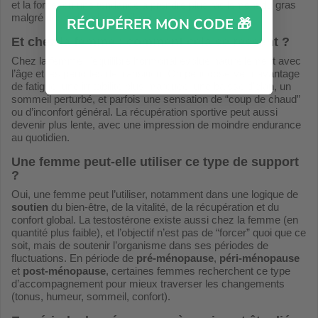
et la force, ou une tendance à prendre plus facilement du gras
malgré des habitudes similaires.
RÉCUPÉRER MON CODE 🎁
Et chez la femme : comment cela se ressent ?
Chez la femme, l’équilibre hormonal évolue naturellement avec
l’âge et les périodes de transition. On peut observer davantage
de fatigue, une irritabilité plus marquée, une baisse d’élan, un
sommeil perturbé, et parfois une sensation de “coup de chaud”
ou d’inconfort général. La récupération sportive peut aussi
devenir plus lente, avec une impression de moindre endurance
au quotidien.
Une femme peut-elle utiliser ce type de support
?
Oui, une femme peut l’utiliser, notamment dans une logique de
soutien
du bien-être, de la vitalité, de la récupération et du
confort global. La testostérone existe aussi chez la femme (en
quantité plus faible), et l’objectif n’est pas de “forcer” quoi que ce
soit, mais de soutenir l’organisme dans ses périodes de
fluctuations. En période de
pré-ménopause
,
péri-ménopause
et
post-ménopause
, certaines femmes recherchent ce type
d’accompagnement pour mieux traverser les changements
(tonus, humeur, sommeil, confort).