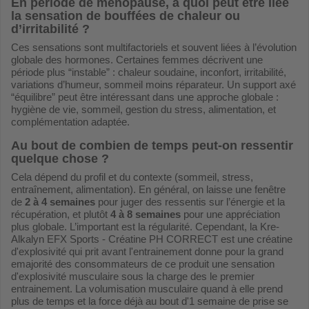
En période de ménopause, à quoi peut être liée
la sensation de bouffées de chaleur ou
d’irritabilité ?
Ces sensations sont multifactoriels et souvent liées à l’évolution
globale des hormones. Certaines femmes décrivent une
période plus “instable” : chaleur soudaine, inconfort, irritabilité,
variations d’humeur, sommeil moins réparateur. Un support axé
“équilibre” peut être intéressant dans une approche globale :
hygiène de vie, sommeil, gestion du stress, alimentation, et
complémentation adaptée.
Au bout de combien de temps peut-on ressentir
quelque chose ?
Cela dépend du profil et du contexte (sommeil, stress,
entraînement, alimentation). En général, on laisse une fenêtre
de
2 à 4 semaines
pour juger des ressentis sur l’énergie et la
récupération, et plutôt
4 à 8 semaines
pour une appréciation
plus globale. L’important est la régularité. Cependant, la Kre-
Alkalyn EFX Sports - Créatine PH CORRECT est une créatine
d'explosivité qui prit avant l'entrainement donne pour la grand
emajorité des consommateurs de ce produit une sensation
d'explosivité musculaire sous la charge des le premier
entrainement. La volumisation musculaire quand à elle prend
plus de temps et la force déjà au bout d'1 semaine de prise se