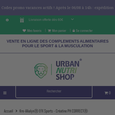
Codes promo vacances actifs ! Après le 06/08 à 14h : expédition
Livraison offerte dès 60€
le 24/08 ?
CODES VCES
Mes favoris
Mon panier
Se connecter
VENTE EN LIGNE DES COMPLEMENTS ALIMENTAIRES
POUR LE SPORT & LA MUSCULATION
0
Accueil
Kre-AlkalynⓇ EFX Sports - Créatine PH CORRECTⓇ