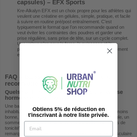
capsules) – EFX Sports
Kre-Alkalyn EFX est un choix propre pour les athlètes qui
veulent une créatine en gélules, simple, pratique, et facile
à suivre en routine pré/post entraînement. C’est
typiquement le format que l’on recommande quand on
veut éviter les contraintes des poudres et garder une
prise régulière, sans prise de tête, sur un cycle complet.
Une valeur sûre pour la force, la puissance et la
progression, surtout si tu es constant sur l’entraînement
et la récupération.
FAQ – Baisse hormonale : comment la
reconnaître ?
Quels sont les signes fréquents d’une baisse
hormonale chez l’homme ?
Une baisse hormonale peut se traduire par une fatigue
Obtiens 5% de réduction en
inhabituelle, une baisse de motivation, une récupération moins
t'inscrivant à notre liste privée.
bonne, une diminution de la libido, une humeur plus irritable, un
sommeil moins profond, ainsi qu’une sensation de “moins de
tonicité” à l’entraînement. Sur le long terme, certains
remarquent aussi une difficulté à maintenir la masse musculaire