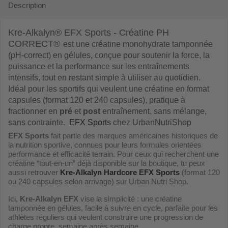
Description
Kre-Alkalyn® EFX Sports - Créatine PH
CORRECT
®
est une créatine monohydrate tamponnée
(pH-correct) en gélules, conçue pour soutenir la force, la
puissance et la performance sur les entraînements
intensifs, tout en restant simple à utiliser au quotidien
.
Idéal pour les sportifs qui veulent une créatine en format
capsules (format 120 et 240 capsules), pratique à
fractionner en
pré
et
post
entraînement, sans mélange,
sans contrainte.
EFX Sports
chez UrbanNutriShop
EFX Sports
fait partie des marques américaines historiques de
la nutrition sportive, connues pour leurs formules orientées
performance et efficacité terrain. Pour ceux qui recherchent une
créatine “tout-en-un” déjà disponible sur la boutique, tu peux
aussi retrouver
Kre-Alkalyn Hardcore EFX Sports
(format 120
ou 240 capsules selon arrivage) sur Urban Nutri Shop.
Ici,
Kre-Alkalyn EFX
vise la simplicité : une créatine
tamponnée en gélules, facile à suivre en cycle, parfaite pour les
athlètes réguliers qui veulent construire une progression de
charge propre, semaine après semaine.