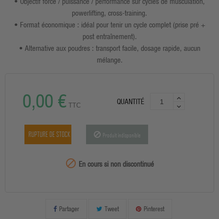
• Objectif force / puissance / performance sur cycles de musculation,
powerlifting, cross-training.
• Format économique : idéal pour tenir un cycle complet (prise pré +
post entraînement).
• Alternative aux poudres : transport facile, dosage rapide, aucun
mélange.
0,00 €
QUANTITÉ
TTC
RUPTURE DE STOCK
Produit indisponible
99999

En cours si non discontinué
Partager
Tweet
Pinterest